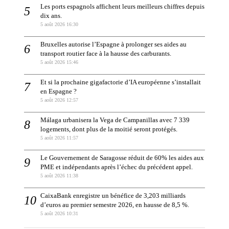
Les ports espagnols affichent leurs meilleurs chiffres depuis
dix ans.
5 août 2026 16:30
Bruxelles autorise l’Espagne à prolonger ses aides au
transport routier face à la hausse des carburants.
5 août 2026 15:46
Et si la prochaine gigafactorie d’IA européenne s’installait
en Espagne ?
5 août 2026 12:57
Málaga urbanisera la Vega de Campanillas avec 7 339
logements, dont plus de la moitié seront protégés.
5 août 2026 11:57
Le Gouvernement de Saragosse réduit de 60% les aides aux
PME et indépendants après l’échec du précédent appel.
5 août 2026 11:38
CaixaBank enregistre un bénéfice de 3,203 milliards
d’euros au premier semestre 2026, en hausse de 8,5 %.
5 août 2026 10:31