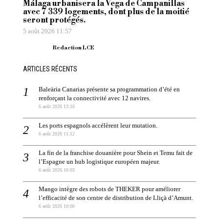
Málaga urbanisera la Vega de Campanillas
avec 7 339 logements, dont plus de la moitié
seront protégés.
5 août 2026 11:57
Redaction LCE
ARTICLES RÉCENTS
Baleària Canarias présente sa programmation d’été en
renforçant la connectivité avec 12 navires.
6 août 2026 13:16
Les ports espagnols accélèrent leur mutation.
6 août 2026 11:12
La fin de la franchise douanière pour Shein et Temu fait de
l’Espagne un hub logistique européen majeur.
6 août 2026 10:03
Mango intègre des robots de THEKER pour améliorer
l’efficacité de son centre de distribution de Lliçà d’Amunt.
6 août 2026 10:00