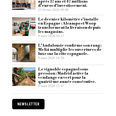
après 17 ans et 47 millions
d’euros d’investissement.
25 février 2026 09:00
Le dernier kilomètre s’installe
en Espagne : Alcampo et Woop
transforment la livraison depuis
les magasins.
9 mars 2026 10:17
L’Andalousie confirme son rang :
Meliá multiplie les ouvertures de
luxe sur la côte espagnole.
9 mars 2026 14:56
Le vignoble espagnol sous
pression : Madrid active la
vendange en vert pour la
quatrième année consécutive.
9 mars 2026 15:47
NEWSLETTER