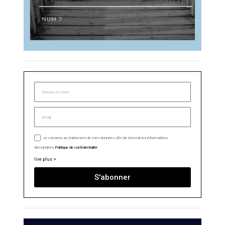
Je consens au traitement de mes données afin de recevoir les informations
demandées.
Politique de confidentialité
lire plus >
S'abonner