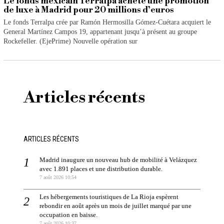
Le fonds mexicain Terralpa achète une promotion
de luxe à Madrid pour 20 millions d’euros
Le fonds Terralpa crée par Ramón Hermosilla Gómez-Cuétara acquiert le
General Martínez Campos 19, appartenant jusqu’à présent au groupe
Rockefeller. (EjePrime) Nouvelle opération sur
Articles récents
ARTICLES RÉCENTS
Madrid inaugure un nouveau hub de mobilité à Velázquez
avec 1.891 places et une distribution durable.
7 août 2026 10:54
Les hébergements touristiques de La Rioja espèrent
rebondir en août après un mois de juillet marqué par une
occupation en baisse.
7 août 2026 10:37