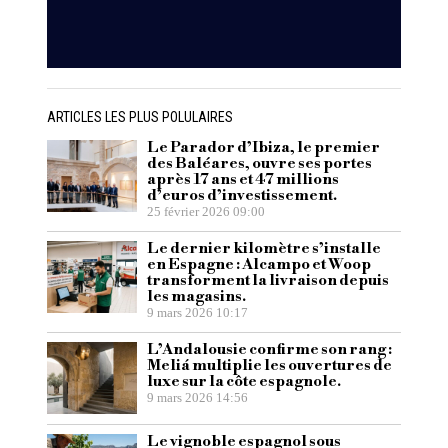
ARTICLES LES PLUS POLULAIRES
Le Parador d’Ibiza, le premier
des Baléares, ouvre ses portes
après 17 ans et 47 millions
d’euros d’investissement.
25 février 2026 09:00
Le dernier kilomètre s’installe
en Espagne : Alcampo et Woop
transforment la livraison depuis
les magasins.
9 mars 2026 10:17
L’Andalousie confirme son rang :
Meliá multiplie les ouvertures de
luxe sur la côte espagnole.
9 mars 2026 14:56
Le vignoble espagnol sous