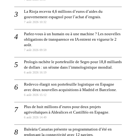
La Rioja recevra 4,6 millions d’euros d’aides du
gouvernement espagnol pour l’achat d’engrais.
7 août 2026 10:32
Parlez-vous à un humain ou à une machine ? Les nouvelles
obligations de transparence en IA entrent en vigueur le 2
août.
7 août 2026 09:59
Prologis rachète le portefeuille de Segro pour 18,8 milliards
de dollars : un séisme dans l’immologistique mondial.
6 août 2026 16:19
Redevco élargit son portefeuille logistique en Espagne
avec deux nouvelles acquisitions à Madrid et Barcelone.
6 août 2026 15:12
Plus de huit millions d’euros pour deux projets
agrivoltaïques à Aldealices et Castilfrío en Espagne.
6 août 2026 14:49
Baleària Canarias présente sa programmation d’été en
renforçant la connectivité avec 12 navires.