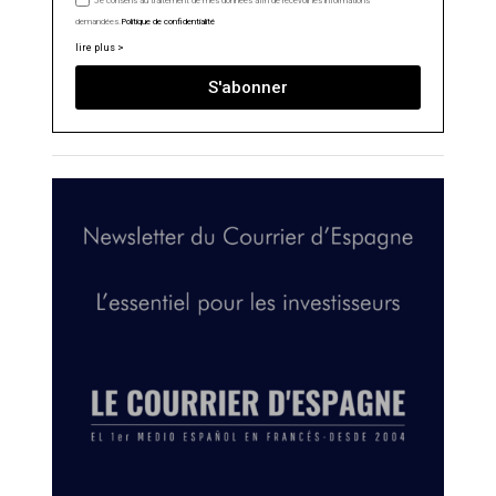
Je consens au traitement de mes données afin de recevoir les informations
demandées.
Politique de confidentialité
lire plus >
S'abonner