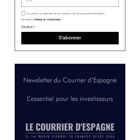
Je consens au traitement de mes données afin de recevoir les informations
demandées.
Politique de confidentialité
lire plus >
S'abonner