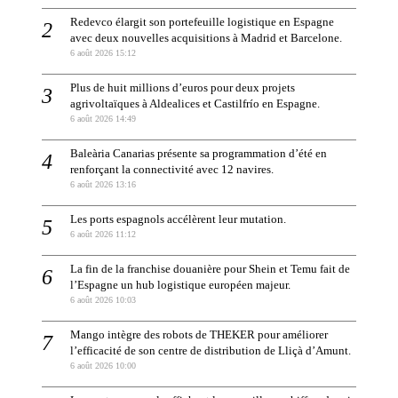
Redevco élargit son portefeuille logistique en Espagne
avec deux nouvelles acquisitions à Madrid et Barcelone.
6 août 2026 15:12
Plus de huit millions d’euros pour deux projets
agrivoltaïques à Aldealices et Castilfrío en Espagne.
6 août 2026 14:49
Baleària Canarias présente sa programmation d’été en
renforçant la connectivité avec 12 navires.
6 août 2026 13:16
Les ports espagnols accélèrent leur mutation.
6 août 2026 11:12
La fin de la franchise douanière pour Shein et Temu fait de
l’Espagne un hub logistique européen majeur.
6 août 2026 10:03
Mango intègre des robots de THEKER pour améliorer
l’efficacité de son centre de distribution de Lliçà d’Amunt.
6 août 2026 10:00