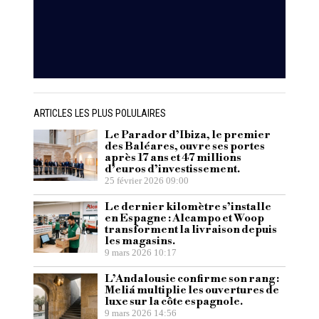
ARTICLES LES PLUS POLULAIRES
Le Parador d’Ibiza, le premier
des Baléares, ouvre ses portes
après 17 ans et 47 millions
d’euros d’investissement.
25 février 2026 09:00
Le dernier kilomètre s’installe
en Espagne : Alcampo et Woop
transforment la livraison depuis
les magasins.
9 mars 2026 10:17
L’Andalousie confirme son rang :
Meliá multiplie les ouvertures de
luxe sur la côte espagnole.
9 mars 2026 14:56