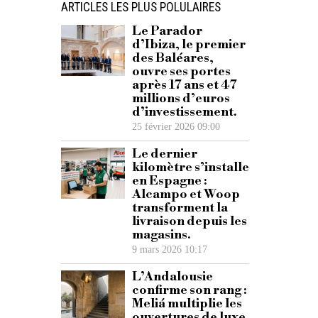
ARTICLES LES PLUS POLULAIRES
Le Parador
d’Ibiza, le premier
des Baléares,
ouvre ses portes
après 17 ans et 47
millions d’euros
d’investissement.
25 février 2026 09:00
Le dernier
kilomètre s’installe
en Espagne :
Alcampo et Woop
transforment la
livraison depuis les
magasins.
9 mars 2026 10:17
L’Andalousie
confirme son rang :
Meliá multiplie les
ouvertures de luxe