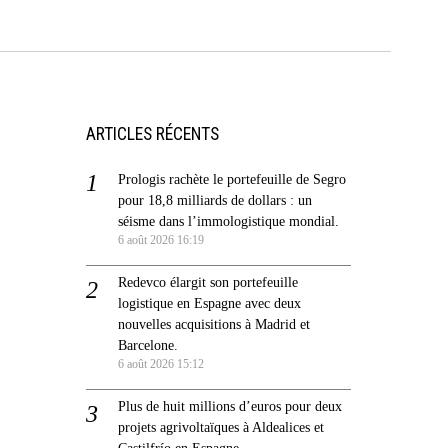
ARTICLES RÉCENTS
Prologis rachète le portefeuille de Segro
pour 18,8 milliards de dollars : un
séisme dans l’immologistique mondial.
6 août 2026 16:19
Redevco élargit son portefeuille
logistique en Espagne avec deux
nouvelles acquisitions à Madrid et
Barcelone.
6 août 2026 15:12
Plus de huit millions d’euros pour deux
projets agrivoltaïques à Aldealices et
Castilfrío en Espagne.