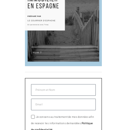
Je consens au traitement de mes données afin
de recevoir les informations demandées.
Politique
de confidentialité