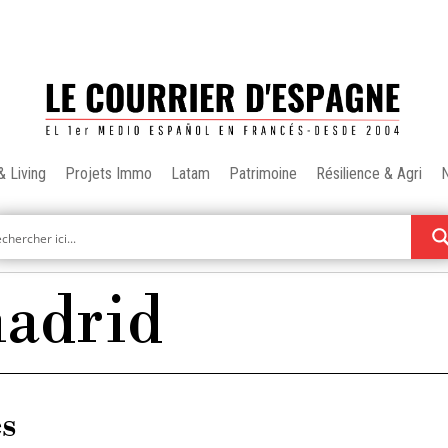
& Living
Projets Immo
Latam
Patrimoine
Résilience & Agri
madrid
es