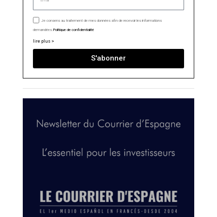
Je consens au traitement de mes données afin de recevoir les informations
demandées.
Politique de confidentialité
lire plus >
S'abonner