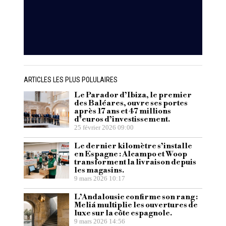
ARTICLES LES PLUS POLULAIRES
Le Parador d’Ibiza, le premier
des Baléares, ouvre ses portes
après 17 ans et 47 millions
d’euros d’investissement.
25 février 2026 09:00
Le dernier kilomètre s’installe
en Espagne : Alcampo et Woop
transforment la livraison depuis
les magasins.
9 mars 2026 10:17
L’Andalousie confirme son rang :
Meliá multiplie les ouvertures de
luxe sur la côte espagnole.
9 mars 2026 14:56