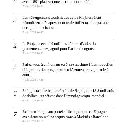
avec 1.891 places et une distribution durable.
7 août 2026 10:54
Les hébergements touristiques de La Rioja espèrent
rebondir en août après un mois de juillet marqué par une
occupation en baisse.
7 août 2026 10:37
La Rioja recevra 4,6 millions d’euros d’aides du
gouvernement espagnol pour l’achat d’engrais.
7 août 2026 10:32
Parlez-vous à un humain ou à une machine ? Les nouvelles
obligations de transparence en IA entrent en vigueur le 2
août.
7 août 2026 09:59
Prologis rachète le portefeuille de Segro pour 18,8 milliards
de dollars : un séisme dans l’immologistique mondial.
6 août 2026 16:19
Redevco élargit son portefeuille logistique en Espagne
avec deux nouvelles acquisitions à Madrid et Barcelone.
6 août 2026 15:12