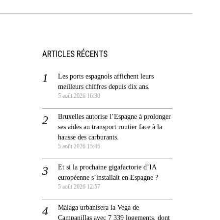
ARTICLES RÉCENTS
Les ports espagnols affichent leurs
meilleurs chiffres depuis dix ans.
5 août 2026 16:30
Bruxelles autorise l’Espagne à prolonger
ses aides au transport routier face à la
hausse des carburants.
5 août 2026 15:46
Et si la prochaine gigafactorie d’IA
européenne s’installait en Espagne ?
5 août 2026 12:57
Málaga urbanisera la Vega de
Campanillas avec 7 339 logements, dont