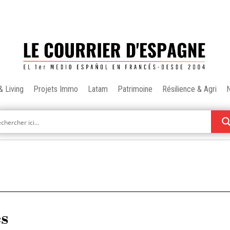
& Living
Projets Immo
Latam
Patrimoine
Résilience & Agri
es