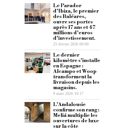
Le Parador
d’Ibiza, le premier
des Baléares,
ouvre ses portes
après 17 ans et 47
millions d’euros
d’investissement.
25 février 2026 09:00
Le dernier
kilomètre s’installe
en Espagne :
Alcampo et Woop
transforment la
livraison depuis les
magasins.
9 mars 2026 10:17
L’Andalousie
confirme son rang :
Meliá multiplie les
ouvertures de luxe
sur la côte