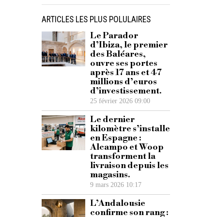
ARTICLES LES PLUS POLULAIRES
Le Parador
d’Ibiza, le premier
des Baléares,
ouvre ses portes
après 17 ans et 47
millions d’euros
d’investissement.
25 février 2026 09:00
Le dernier
kilomètre s’installe
en Espagne :
Alcampo et Woop
transforment la
livraison depuis les
magasins.
9 mars 2026 10:17
L’Andalousie
confirme son rang :