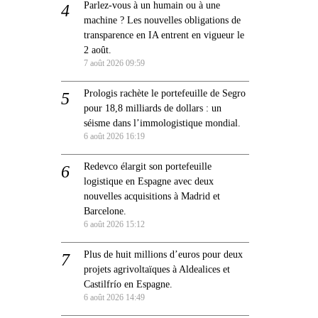
Parlez-vous à un humain ou à une
machine ? Les nouvelles obligations de
transparence en IA entrent en vigueur le
2 août.
7 août 2026 09:59
Prologis rachète le portefeuille de Segro
pour 18,8 milliards de dollars : un
séisme dans l’immologistique mondial.
6 août 2026 16:19
Redevco élargit son portefeuille
logistique en Espagne avec deux
nouvelles acquisitions à Madrid et
Barcelone.
6 août 2026 15:12
Plus de huit millions d’euros pour deux
projets agrivoltaïques à Aldealices et
Castilfrío en Espagne.
6 août 2026 14:49