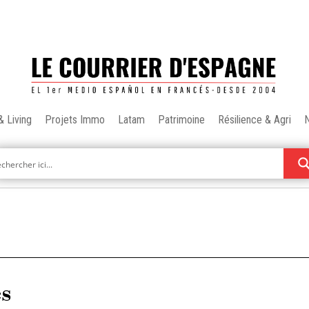
& Living
Projets Immo
Latam
Patrimoine
Résilience & Agri
es