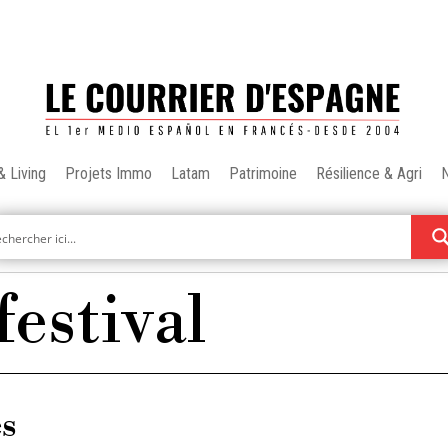
& Living
Projets Immo
Latam
Patrimoine
Résilience & Agri
festival
es