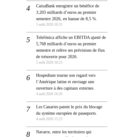
CaixaBank enregistre un bénéfice de
3,203 milliards d’euros au premier
semestre 2026, en hausse de 8,5 %.
5 août 2026 10:31
Telefónica affiche un EBITDA ajusté de
5,768 milliards d’euros au premier
semestre et relève ses prévisions de flux
de trésorerie pour 2026.
5 août 2026 10:25
Hospedium tourne son regard vers
l’Amérique latine et envisage une
ouverture à des capitaux externes.
4 août 2026 16:20
Les Canaries paient le prix du blocage
du système européen de passeports.
4 août 2026 15:23
Navarre, entre les territoires qui