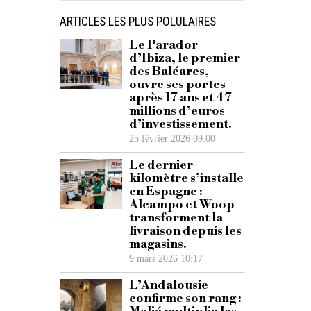
ARTICLES LES PLUS POLULAIRES
Le Parador
d’Ibiza, le premier
des Baléares,
ouvre ses portes
après 17 ans et 47
millions d’euros
d’investissement.
25 février 2026 09:00
Le dernier
kilomètre s’installe
en Espagne :
Alcampo et Woop
transforment la
livraison depuis les
magasins.
9 mars 2026 10:17
L’Andalousie
confirme son rang :