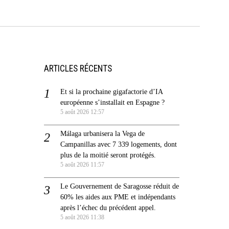
ARTICLES RÉCENTS
Et si la prochaine gigafactorie d’IA
européenne s’installait en Espagne ?
5 août 2026 12:57
Málaga urbanisera la Vega de
Campanillas avec 7 339 logements, dont
plus de la moitié seront protégés.
5 août 2026 11:57
Le Gouvernement de Saragosse réduit de
60% les aides aux PME et indépendants
après l’échec du précédent appel.
5 août 2026 11:38