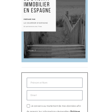
Je consens au traitement de mes données afin
de recevoir les informations demandées.
Politique