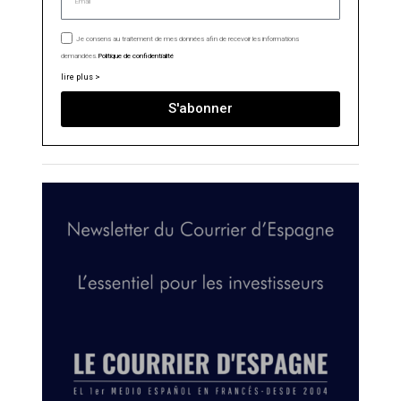
Je consens au traitement de mes données afin de recevoir les informations
demandées.
Politique de confidentialité
lire plus >
S'abonner