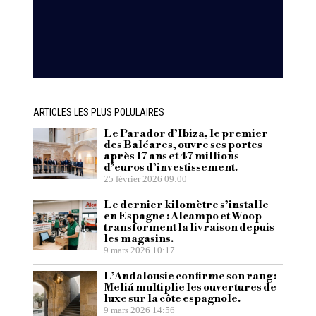
ARTICLES LES PLUS POLULAIRES
Le Parador d’Ibiza, le premier
des Baléares, ouvre ses portes
après 17 ans et 47 millions
d’euros d’investissement.
25 février 2026 09:00
Le dernier kilomètre s’installe
en Espagne : Alcampo et Woop
transforment la livraison depuis
les magasins.
9 mars 2026 10:17
L’Andalousie confirme son rang :
Meliá multiplie les ouvertures de
luxe sur la côte espagnole.
9 mars 2026 14:56