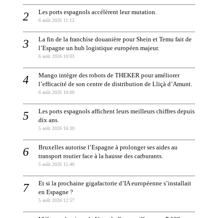
Les ports espagnols accélèrent leur mutation.
6 août 2026 11:12
La fin de la franchise douanière pour Shein et Temu fait de
l’Espagne un hub logistique européen majeur.
6 août 2026 10:03
Mango intègre des robots de THEKER pour améliorer
l’efficacité de son centre de distribution de Lliçà d’Amunt.
6 août 2026 10:00
Les ports espagnols affichent leurs meilleurs chiffres depuis
dix ans.
5 août 2026 16:30
Bruxelles autorise l’Espagne à prolonger ses aides au
transport routier face à la hausse des carburants.
5 août 2026 15:46
Et si la prochaine gigafactorie d’IA européenne s’installait
en Espagne ?
5 août 2026 12:57