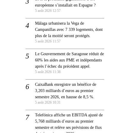
européenne s’installait en Espagne ?
5 août 2026 12:57
Málaga urbanisera la Vega de
Campanillas avec 7 339 logements, dont
plus de la moitié seront protégés.
5 août 2026 11:57
Le Gouvernement de Saragosse réduit de
60% les aides aux PME et indépendants
après l’échec du précédent appel.
5 août 2026 11:38
CaixaBank enregistre un bénéfice de
3,203 milliards d’euros au premier
semestre 2026, en hausse de 8,5 %.
5 août 2026 10:31
Telefónica affiche un EBITDA ajusté de
5,768 milliards d’euros au premier
semestre et relève ses prévisions de flux