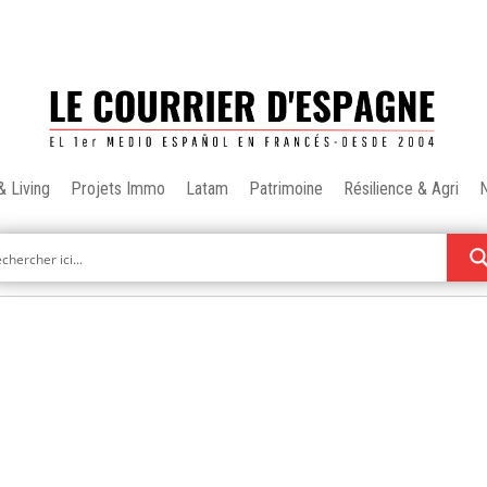
& Living
Projets Immo
Latam
Patrimoine
Résilience & Agri