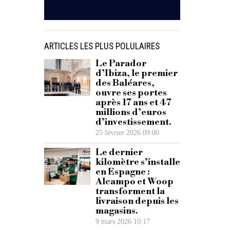
ARTICLES LES PLUS POLULAIRES
Le Parador
d’Ibiza, le premier
des Baléares,
ouvre ses portes
après 17 ans et 47
millions d’euros
d’investissement.
25 février 2026 09:00
Le dernier
kilomètre s’installe
en Espagne :
Alcampo et Woop
transforment la
livraison depuis les
magasins.
9 mars 2026 10:17