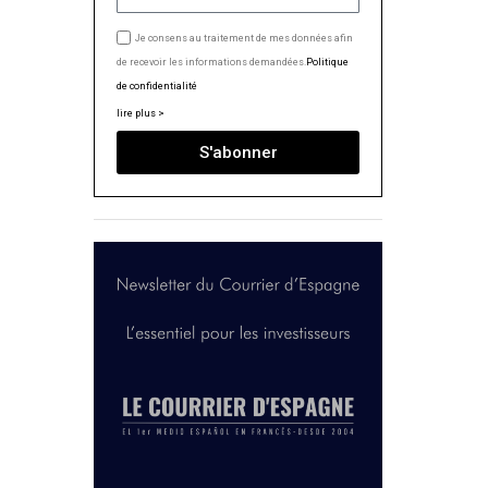
Je consens au traitement de mes données afin
de recevoir les informations demandées.
Politique
de confidentialité
lire plus >
S'abonner