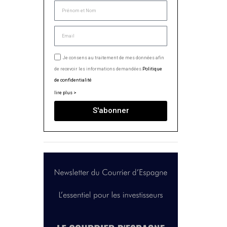
Je consens au traitement de mes données afin
de recevoir les informations demandées.
Politique
de confidentialité
lire plus >
S'abonner