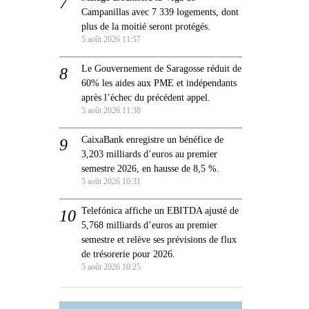
Campanillas avec 7 339 logements, dont
plus de la moitié seront protégés.
5 août 2026 11:57
Le Gouvernement de Saragosse réduit de
60% les aides aux PME et indépendants
après l’échec du précédent appel.
5 août 2026 11:38
CaixaBank enregistre un bénéfice de
3,203 milliards d’euros au premier
semestre 2026, en hausse de 8,5 %.
5 août 2026 10:31
Telefónica affiche un EBITDA ajusté de
5,768 milliards d’euros au premier
semestre et relève ses prévisions de flux
de trésorerie pour 2026.
5 août 2026 10:25