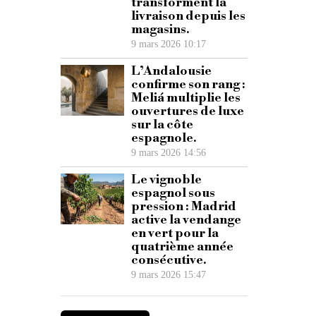
transforment la
livraison depuis les
magasins.
9 mars 2026 10:17
L’Andalousie
confirme son rang :
Meliá multiplie les
ouvertures de luxe
sur la côte
espagnole.
9 mars 2026 14:56
Le vignoble
espagnol sous
pression : Madrid
active la vendange
en vert pour la
quatrième année
consécutive.
9 mars 2026 15:47