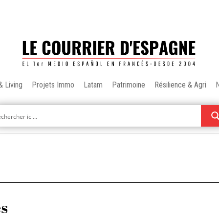
& Living
Projets Immo
Latam
Patrimoine
Résilience & Agri
es