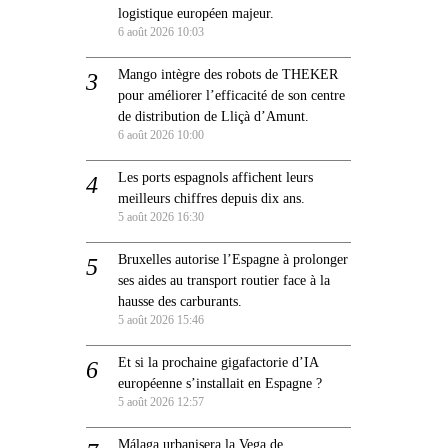
logistique européen majeur.
6 août 2026 10:03
Mango intègre des robots de THEKER
pour améliorer l’efficacité de son centre
de distribution de Lliçà d’Amunt.
6 août 2026 10:00
Les ports espagnols affichent leurs
meilleurs chiffres depuis dix ans.
5 août 2026 16:30
Bruxelles autorise l’Espagne à prolonger
ses aides au transport routier face à la
hausse des carburants.
5 août 2026 15:46
Et si la prochaine gigafactorie d’IA
européenne s’installait en Espagne ?
5 août 2026 12:57
Málaga urbanisera la Vega de