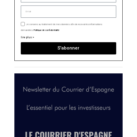
Je consens au traitement de mes données afin de recevoir les informations
demandées.
Politique de confidentialité
lire plus >
S'abonner