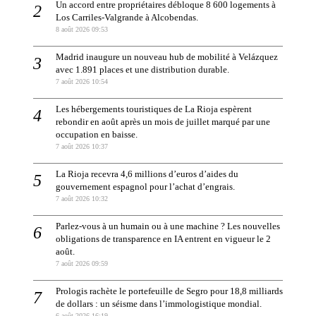
Un accord entre propriétaires débloque 8 600 logements à
Los Carriles-Valgrande à Alcobendas.
8 août 2026 09:53
Madrid inaugure un nouveau hub de mobilité à Velázquez
avec 1.891 places et une distribution durable.
7 août 2026 10:54
Les hébergements touristiques de La Rioja espèrent
rebondir en août après un mois de juillet marqué par une
occupation en baisse.
7 août 2026 10:37
La Rioja recevra 4,6 millions d’euros d’aides du
gouvernement espagnol pour l’achat d’engrais.
7 août 2026 10:32
Parlez-vous à un humain ou à une machine ? Les nouvelles
obligations de transparence en IA entrent en vigueur le 2
août.
7 août 2026 09:59
Prologis rachète le portefeuille de Segro pour 18,8 milliards
de dollars : un séisme dans l’immologistique mondial.
6 août 2026 16:19