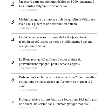
Un accord entre propriétaires débloque 8 600 logements à
Los Carriles-Valgrande à Alcobendas.
8 août 2026 09:53
Madrid inaugure un nouveau hub de mobilité à Velázquez
avec 1.891 places et une distribution durable.
7 août 2026 10:54
Les hébergements touristiques de La Rioja espèrent
rebondir en août après un mois de juillet marqué par une
occupation en baisse.
7 août 2026 10:37
La Rioja recevra 4,6 millions d’euros d’aides du
gouvernement espagnol pour l’achat d’engrais.
7 août 2026 10:32
Parlez-vous à un humain ou à une machine ? Les nouvelles
obligations de transparence en IA entrent en vigueur le 2
août.
7 août 2026 09:59
Prologis rachète le portefeuille de Segro pour 18,8 milliards
de dollars : un séisme dans l’immologistique mondial.
6 août 2026 16:19