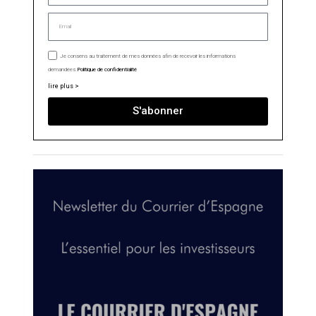
Je consens au traitement de mes données afin de recevoir les informations
demandées.
Politique de confidentialité
lire plus >
S'abonner