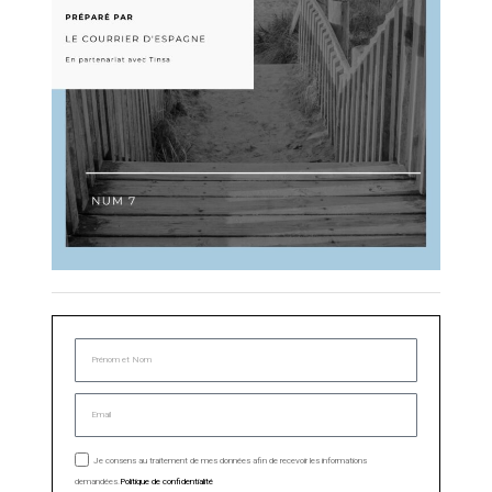
Je consens au traitement de mes données afin de recevoir les informations
demandées.
Politique de confidentialité