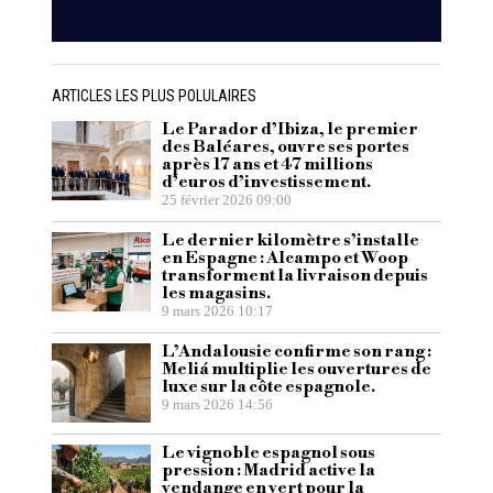
ARTICLES LES PLUS POLULAIRES
Le Parador d’Ibiza, le premier
des Baléares, ouvre ses portes
après 17 ans et 47 millions
d’euros d’investissement.
25 février 2026 09:00
Le dernier kilomètre s’installe
en Espagne : Alcampo et Woop
transforment la livraison depuis
les magasins.
9 mars 2026 10:17
L’Andalousie confirme son rang :
Meliá multiplie les ouvertures de
luxe sur la côte espagnole.
9 mars 2026 14:56
Le vignoble espagnol sous
pression : Madrid active la
vendange en vert pour la