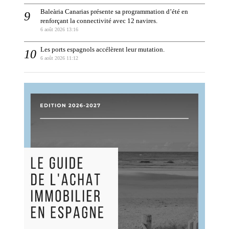
Baleària Canarias présente sa programmation d’été en
renforçant la connectivité avec 12 navires.
6 août 2026 13:16
Les ports espagnols accélèrent leur mutation.
6 août 2026 11:12