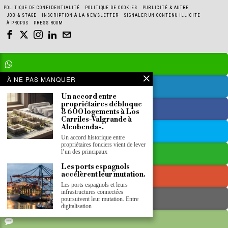
POLITIQUE DE CONFIDENTIALITÉ
POLITIQUE DE COOKIES
PUBLICITÉ & AUTRE
JOB & STAGE
INSCRIPTION À LA NEWSLETTER
SIGNALER UN CONTENU ILLICITE
À PROPOS
PRESS ROOM
À NE PAS MANQUER
Un accord entre
propriétaires débloque
8 600 logements à Los
Carriles-Valgrande à
Alcobendas.
Un accord historique entre
propriétaires fonciers vient de lever
l’un des principaux
Les ports espagnols
accélèrent leur mutation.
Les ports espagnols et leurs
infrastructures connectées
poursuivent leur mutation. Entre
digitalisation