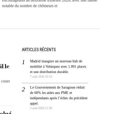
encourageants au deuxième trimestre 2026, avec une baisse
notable du nombre de chômeurs et
ARTICLES RÉCENTS
Madrid inaugure un nouveau hub de
l le
mobilité à Velázquez avec 1.891 places
et une distribution durable.
7 août 2026 10:54
u cours
Le Gouvernement de Saragosse réduit
de 60% les aides aux PME et
indépendants après l’échec du précédent
appel.
5 août 2026 11:38
volué