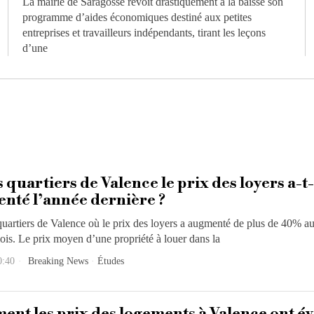
La mairie de Saragosse revoit drastiquement à la baisse son
programme d’aides économiques destiné aux petites
entreprises et travailleurs indépendants, tirant les leçons
d’une
quartiers de Valence le prix des loyers a-t-i
nté l’année dernière ?
uartiers de Valence où le prix des loyers a augmenté de plus de 40% a
ois. Le prix moyen d’une propriété à louer dans la
0:40
Breaking News
·
Études
ent les prix des logements à Valence ont é