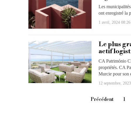
Les municipalités
ont enregistré la
1 avril, 2024 08:26
Le plus gr
actif logi
CA Património Cre
propriétés. CA Pa
Murcie pour son d
12 septembre, 2023
Précédent
1