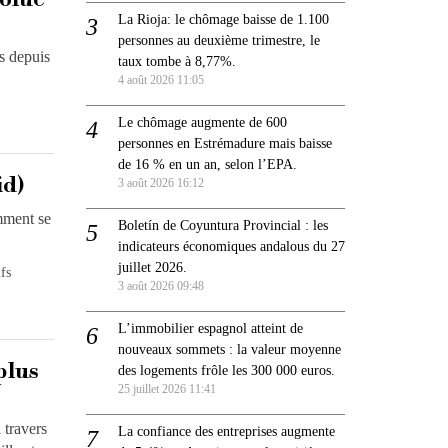
La Rioja: le chômage baisse de 1.100
personnes au deuxième trimestre, le
s depuis
taux tombe à 8,77%.
4 août 2026 11:05
Le chômage augmente de 600
personnes en Estrémadure mais baisse
de 16 % en un an, selon l’EPA.
id)
3 août 2026 16:12
omment se
Boletín de Coyuntura Provincial : les
indicateurs économiques andalous du 27
juillet 2026.
fs
3 août 2026 09:48
L’immobilier espagnol atteint de
nouveaux sommets : la valeur moyenne
plus
des logements frôle les 300 000 euros.
25 juillet 2026 11:41
 travers
La confiance des entreprises augmente