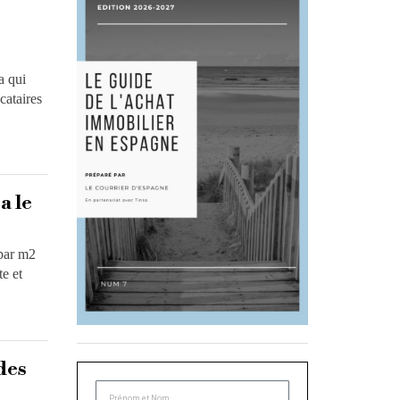
a qui
cataires
a le
 par m2
e et
des