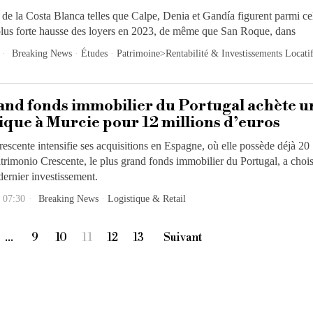
 de la Costa Blanca telles que Calpe, Denia et Gandía figurent parmi ce
 plus forte hausse des loyers en 2023, de même que San Roque, dans
Breaking News
·
Études
·
Patrimoine>Rentabilité & Investissements Locati
and fonds immobilier du Portugal achète u
stique à Murcie pour 12 millions d’euros
scente intensifie ses acquisitions en Espagne, où elle possède déjà 20
trimonio Crescente, le plus grand fonds immobilier du Portugal, a chois
ernier investissement.
 07:30
Breaking News
·
Logistique & Retail
…
9
10
11
12
13
Suivant