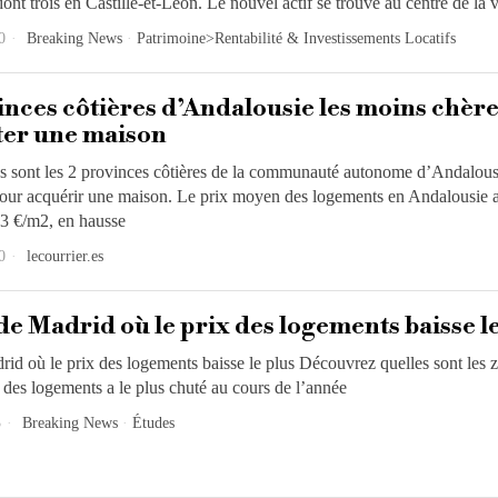
ont trois en Castille-et-León. Le nouvel actif se trouve au centre de la vi
0
Breaking News
·
Patrimoine>Rentabilité & Investissements Locatifs
inces côtières d’Andalousie les moins chèr
ter une maison
s sont les 2 provinces côtières de la communauté autonome d’Andalous
our acquérir une maison. Le prix moyen des logements en Andalousie a
03 €/m2, en hausse
0
lecourrier.es
de Madrid où le prix des logements baisse l
id où le prix des logements baisse le plus Découvrez quelles sont les 
 des logements a le plus chuté au cours de l’année
3
Breaking News
·
Études