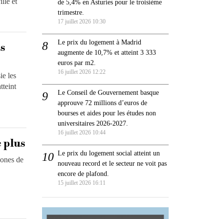
lle et
de 5,4% en Asturies pour le troisième
trimestre.
17 juillet 2026 10:30
Le prix du logement à Madrid
es
augmente de 10,7% et atteint 3 333
euros par m2.
16 juillet 2026 12:22
ie les
tteint
Le Conseil de Gouvernement basque
approuve 72 millions d’euros de
bourses et aides pour les études non
universitaires 2026-2027.
16 juillet 2026 10:44
e plus
Le prix du logement social atteint un
zones de
nouveau record et le secteur ne voit pas
encore de plafond.
15 juillet 2026 16:11