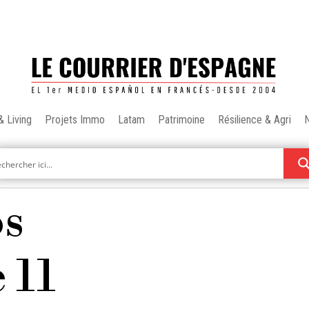
& Living
Projets Immo
Latam
Patrimoine
Résilience & Agri
os
 11