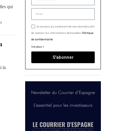
lles qui
fs
Je consens au traitement de mes données afin
de recevoir les informations demandées.
Politique
de confidentialité
n
lire plus >
S'abonner
i la