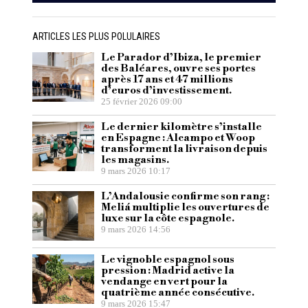
ARTICLES LES PLUS POLULAIRES
Le Parador d’Ibiza, le premier
des Baléares, ouvre ses portes
après 17 ans et 47 millions
d’euros d’investissement.
25 février 2026 09:00
Le dernier kilomètre s’installe
en Espagne : Alcampo et Woop
transforment la livraison depuis
les magasins.
9 mars 2026 10:17
L’Andalousie confirme son rang :
Meliá multiplie les ouvertures de
luxe sur la côte espagnole.
9 mars 2026 14:56
Le vignoble espagnol sous
pression : Madrid active la
vendange en vert pour la
quatrième année consécutive.
9 mars 2026 15:47