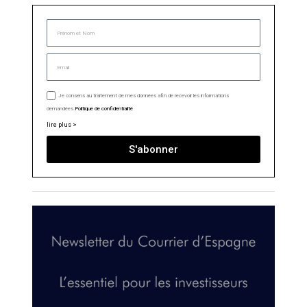
Je consens au traitement de mes données afin de recevoir les informations
demandées.
Politique de confidentialité
lire plus >
S'abonner