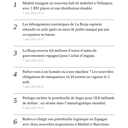
Madrid inaugure un nouveau hub de mobilité à Velázquez
avec 1.891 places et une distribution durable.
7 août 2026 10:54
Les hébergements touristiques de La Rioja espèrent
rebondir en août après un mois de juillet marqué par une
occupation en baisse.
7 août 2026 10:37
La Rioja recevra 4,6 millions d’euros d’aides du
gouvernement espagnol pour l’achat d’engrais.
7 août 2026 10:32
Parlez-vous à un humain ou à une machine ? Les nouvelles
obligations de transparence en IA entrent en vigueur le 2
août.
7 août 2026 09:59
Prologis rachète le portefeuille de Segro pour 18,8 milliards
de dollars : un séisme dans l’immologistique mondial.
6 août 2026 16:19
Redevco élargit son portefeuille logistique en Espagne
avec deux nouvelles acquisitions à Madrid et Barcelone.