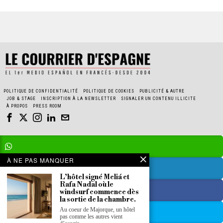
POLITIQUE DE CONFIDENTIALITÉ
POLITIQUE DE COOKIES
PUBLICITÉ & AUTRE
JOB & STAGE
INSCRIPTION À LA NEWSLETTER
SIGNALER UN CONTENU ILLICITE
À PROPOS
PRESS ROOM
À NE PAS MANQUER
L’hôtel signé Meliá et
Rafa Nadal où le
windsurf commence dès
la sortie de la chambre.
Au coeur de Majorque, un hôtel
pas comme les autres vient