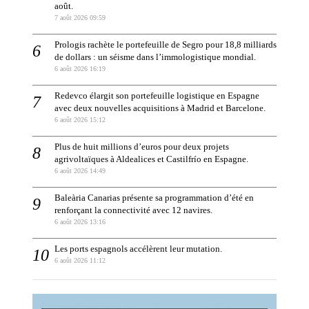
août.
7 août 2026 09:59
Prologis rachète le portefeuille de Segro pour 18,8 milliards
de dollars : un séisme dans l’immologistique mondial.
6 août 2026 16:19
Redevco élargit son portefeuille logistique en Espagne
avec deux nouvelles acquisitions à Madrid et Barcelone.
6 août 2026 15:12
Plus de huit millions d’euros pour deux projets
agrivoltaïques à Aldealices et Castilfrío en Espagne.
6 août 2026 14:49
Baleària Canarias présente sa programmation d’été en
renforçant la connectivité avec 12 navires.
6 août 2026 13:16
Les ports espagnols accélèrent leur mutation.
6 août 2026 11:12