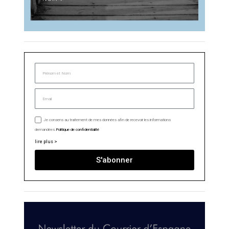
Je consens au traitement de mes données afin de recevoir les informations
demandées.
Politique de confidentialité
lire plus >
S'abonner