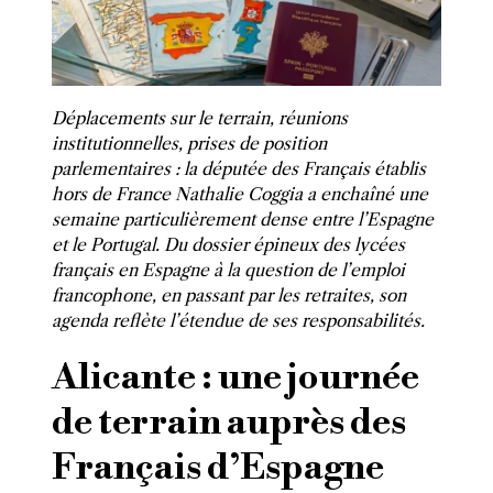
Déplacements sur le terrain, réunions
institutionnelles, prises de position
parlementaires : la députée des Français établis
hors de France Nathalie Coggia a enchaîné une
semaine particulièrement dense entre l’Espagne
et le Portugal. Du dossier épineux des lycées
français en Espagne à la question de l’emploi
francophone, en passant par les retraites, son
agenda reflète l’étendue de ses responsabilités.
Alicante : une journée
de terrain auprès des
Français d’Espagne