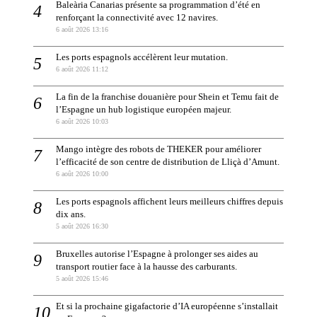
Baleària Canarias présente sa programmation d’été en
renforçant la connectivité avec 12 navires.
6 août 2026 13:16
Les ports espagnols accélèrent leur mutation.
6 août 2026 11:12
La fin de la franchise douanière pour Shein et Temu fait de
l’Espagne un hub logistique européen majeur.
6 août 2026 10:03
Mango intègre des robots de THEKER pour améliorer
l’efficacité de son centre de distribution de Lliçà d’Amunt.
6 août 2026 10:00
Les ports espagnols affichent leurs meilleurs chiffres depuis
dix ans.
5 août 2026 16:30
Bruxelles autorise l’Espagne à prolonger ses aides au
transport routier face à la hausse des carburants.
5 août 2026 15:46
Et si la prochaine gigafactorie d’IA européenne s’installait