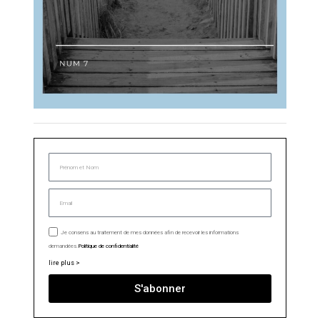
Je consens au traitement de mes données afin de recevoir les informations
demandées.
Politique de confidentialité
lire plus >
S'abonner