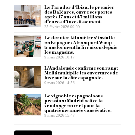
Le Parador d’Ibiza, le premier
des Baléares, ouvre ses portes
après 17 ans et 47 millions
d’euros d’investissement.
25 février 2026 09:00
Le dernier kilomètre s’installe
en Espagne : Alcampo et Woop
transforment la livraison depuis
les magasins.
9 mars 2026 10:17
L’Andalousie confirme son rang :
Meliá multiplie les ouvertures de
luxe sur la côte espagnole.
9 mars 2026 14:56
Le vignoble espagnol sous
pression : Madrid active la
vendange en vert pour la
quatrième année consécutive.
9 mars 2026 15:47