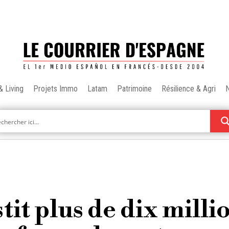
& Living
Projets Immo
Latam
Patrimoine
Résilience & Agri
it plus de dix milli