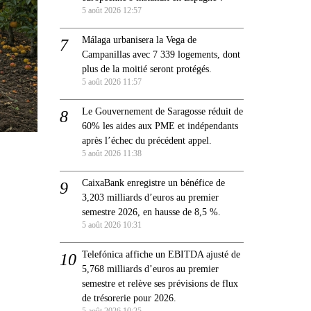
5 août 2026 12:57
Málaga urbanisera la Vega de
Campanillas avec 7 339 logements, dont
plus de la moitié seront protégés.
5 août 2026 11:57
Le Gouvernement de Saragosse réduit de
60% les aides aux PME et indépendants
après l’échec du précédent appel.
5 août 2026 11:38
CaixaBank enregistre un bénéfice de
3,203 milliards d’euros au premier
semestre 2026, en hausse de 8,5 %.
5 août 2026 10:31
Telefónica affiche un EBITDA ajusté de
5,768 milliards d’euros au premier
semestre et relève ses prévisions de flux
de trésorerie pour 2026.