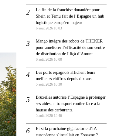
La fin de la franchise douanière pour
Shein et Temu fait de l’Espagne un hub
logistique européen majeur.
6 août 2026 10:03
Mango intègre des robots de THEKER
pour améliorer l’efficacité de son centre
de distribution de Lliçà d’Amunt.
6 août 2026 10:00
Les ports espagnols affichent leurs
meilleurs chiffres depuis dix ans.
5 août 2026 16:30
Bruxelles autorise l’Espagne à prolonger
ses aides au transport routier face à la
hausse des carburants.
5 août 2026 15:46
Et si la prochaine gigafactorie d’IA
européenne s’installait en Espagne ?