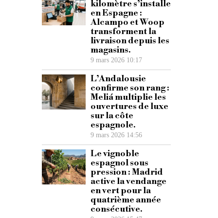
kilomètre s’installe
en Espagne :
Alcampo et Woop
transforment la
livraison depuis les
magasins.
9 mars 2026 10:17
L’Andalousie
confirme son rang :
Meliá multiplie les
ouvertures de luxe
sur la côte
espagnole.
9 mars 2026 14:56
Le vignoble
espagnol sous
pression : Madrid
active la vendange
en vert pour la
quatrième année
consécutive.