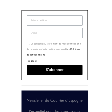
Je consens au traitement de mes données afin
de recevoir les informations demandées.
Politique
de confidentialité
lire plus >
S'abonner