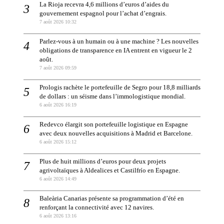
La Rioja recevra 4,6 millions d’euros d’aides du
gouvernement espagnol pour l’achat d’engrais.
7 août 2026 10:32
Parlez-vous à un humain ou à une machine ? Les nouvelles
obligations de transparence en IA entrent en vigueur le 2
août.
7 août 2026 09:59
Prologis rachète le portefeuille de Segro pour 18,8 milliards
de dollars : un séisme dans l’immologistique mondial.
6 août 2026 16:19
Redevco élargit son portefeuille logistique en Espagne
avec deux nouvelles acquisitions à Madrid et Barcelone.
6 août 2026 15:12
Plus de huit millions d’euros pour deux projets
agrivoltaïques à Aldealices et Castilfrío en Espagne.
6 août 2026 14:49
Baleària Canarias présente sa programmation d’été en
renforçant la connectivité avec 12 navires.
6 août 2026 13:16