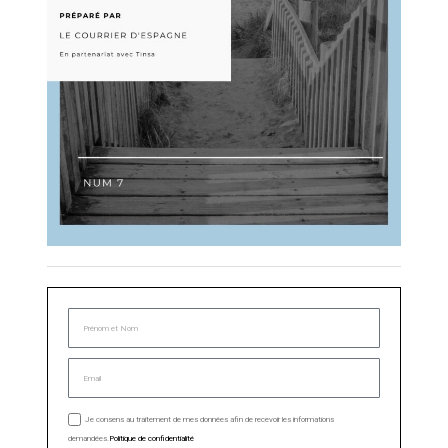
Je consens au traitement de mes données afin de recevoir les informations
demandées.
Politique de confidentialité