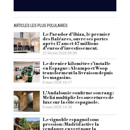
ARTICLES LES PLUS POLULAIRES
Le Parador d’Ibiza, le premier
des Baléares, ouvre ses portes
après 17 ans et 47 millions
d’euros d’investissement.
25 février 2026 09:00
Le dernier kilomètre s’installe
en Espagne : Alcampo et Woop
transforment la livraison depuis
les magasins.
9 mars 2026 10:17
L’Andalousie confirme son rang :
Meliá multiplie les ouvertures de
luxe sur la côte espagnole.
9 mars 2026 14:56
Le vignoble espagnol sous
pression : Madrid active la
vendange en vert pour la