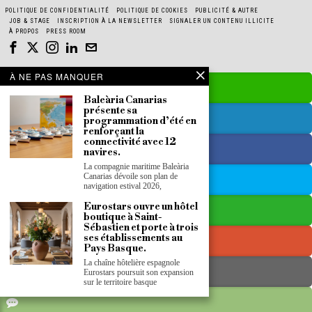
POLITIQUE DE CONFIDENTIALITÉ
POLITIQUE DE COOKIES
PUBLICITÉ & AUTRE
JOB & STAGE
INSCRIPTION À LA NEWSLETTER
SIGNALER UN CONTENU ILLICITE
À PROPOS
PRESS ROOM
À NE PAS MANQUER
Baleària Canarias
présente sa
programmation d’été en
renforçant la
connectivité avec 12
navires.
La compagnie maritime Baleària
Canarias dévoile son plan de
navigation estival 2026,
Eurostars ouvre un hôtel
boutique à Saint-
Sébastien et porte à trois
ses établissements au
Pays Basque.
La chaîne hôtelière espagnole
Eurostars poursuit son expansion
sur le territoire basque