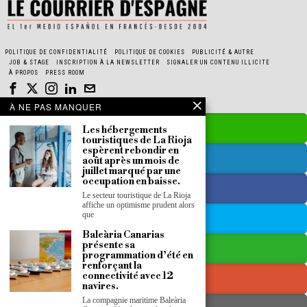
POLITIQUE DE CONFIDENTIALITÉ
POLITIQUE DE COOKIES
PUBLICITÉ & AUTRE
JOB & STAGE
INSCRIPTION À LA NEWSLETTER
SIGNALER UN CONTENU ILLICITE
À PROPOS
PRESS ROOM
À NE PAS MANQUER
Les hébergements
touristiques de La Rioja
espèrent rebondir en
août après un mois de
juillet marqué par une
occupation en baisse.
Le secteur touristique de La Rioja
affiche un optimisme prudent alors
que
Baleària Canarias
présente sa
programmation d’été en
renforçant la
connectivité avec 12
navires.
La compagnie maritime Baleària