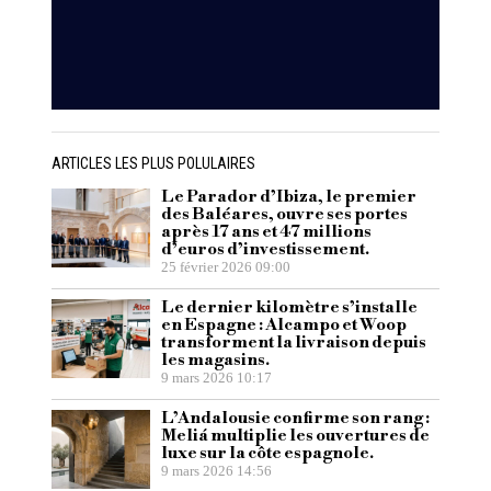
ARTICLES LES PLUS POLULAIRES
Le Parador d’Ibiza, le premier
des Baléares, ouvre ses portes
après 17 ans et 47 millions
d’euros d’investissement.
25 février 2026 09:00
Le dernier kilomètre s’installe
en Espagne : Alcampo et Woop
transforment la livraison depuis
les magasins.
9 mars 2026 10:17
L’Andalousie confirme son rang :
Meliá multiplie les ouvertures de
luxe sur la côte espagnole.
9 mars 2026 14:56