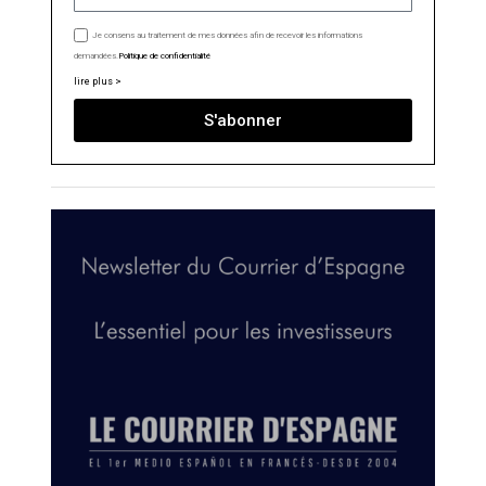
Je consens au traitement de mes données afin de recevoir les informations
demandées.
Politique de confidentialité
lire plus >
S'abonner