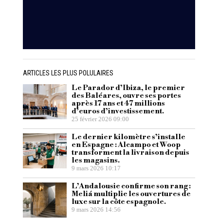
ARTICLES LES PLUS POLULAIRES
Le Parador d’Ibiza, le premier
des Baléares, ouvre ses portes
après 17 ans et 47 millions
d’euros d’investissement.
25 février 2026 09:00
Le dernier kilomètre s’installe
en Espagne : Alcampo et Woop
transforment la livraison depuis
les magasins.
9 mars 2026 10:17
L’Andalousie confirme son rang :
Meliá multiplie les ouvertures de
luxe sur la côte espagnole.
9 mars 2026 14:56