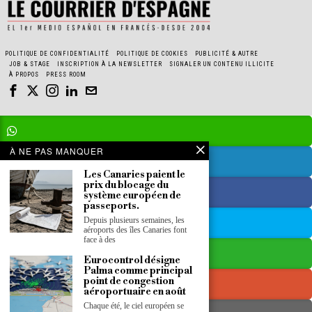
POLITIQUE DE CONFIDENTIALITÉ
POLITIQUE DE COOKIES
PUBLICITÉ & AUTRE
JOB & STAGE
INSCRIPTION À LA NEWSLETTER
SIGNALER UN CONTENU ILLICITE
À PROPOS
PRESS ROOM
À NE PAS MANQUER
Les Canaries paient le
prix du blocage du
système européen de
passeports.
Depuis plusieurs semaines, les
aéroports des îles Canaries font
face à des
Eurocontrol désigne
Palma comme principal
point de congestion
aéroportuaire en août
Chaque été, le ciel européen se