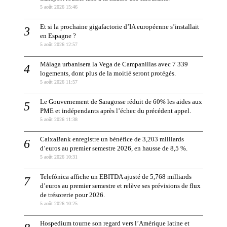
5 août 2026 15:46
Et si la prochaine gigafactorie d’IA européenne s’installait
en Espagne ?
5 août 2026 12:57
Málaga urbanisera la Vega de Campanillas avec 7 339
logements, dont plus de la moitié seront protégés.
5 août 2026 11:57
Le Gouvernement de Saragosse réduit de 60% les aides aux
PME et indépendants après l’échec du précédent appel.
5 août 2026 11:38
CaixaBank enregistre un bénéfice de 3,203 milliards
d’euros au premier semestre 2026, en hausse de 8,5 %.
5 août 2026 10:31
Telefónica affiche un EBITDA ajusté de 5,768 milliards
d’euros au premier semestre et relève ses prévisions de flux
de trésorerie pour 2026.
5 août 2026 10:25
Hospedium tourne son regard vers l’Amérique latine et