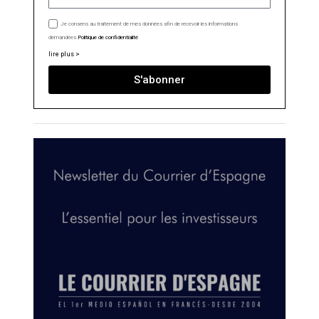
Je consens au traitement de mes données afin de recevoir les informations
demandées.
Politique de confidentialité
lire plus >
S'abonner