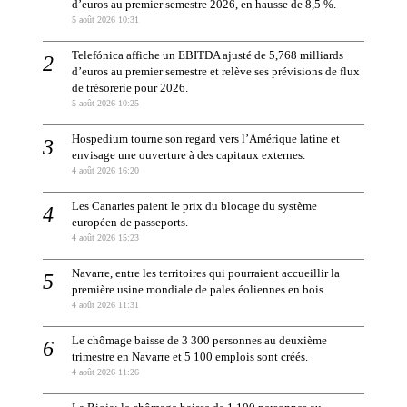
d’euros au premier semestre 2026, en hausse de 8,5 %.
5 août 2026 10:31
Telefónica affiche un EBITDA ajusté de 5,768 milliards
d’euros au premier semestre et relève ses prévisions de flux
de trésorerie pour 2026.
5 août 2026 10:25
Hospedium tourne son regard vers l’Amérique latine et
envisage une ouverture à des capitaux externes.
4 août 2026 16:20
Les Canaries paient le prix du blocage du système
européen de passeports.
4 août 2026 15:23
Navarre, entre les territoires qui pourraient accueillir la
première usine mondiale de pales éoliennes en bois.
4 août 2026 11:31
Le chômage baisse de 3 300 personnes au deuxième
trimestre en Navarre et 5 100 emplois sont créés.
4 août 2026 11:26