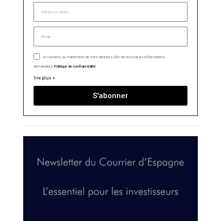
Je consens au traitement de mes données afin de recevoir les informations
demandées.
Politique de confidentialité
lire plus >
S'abonner