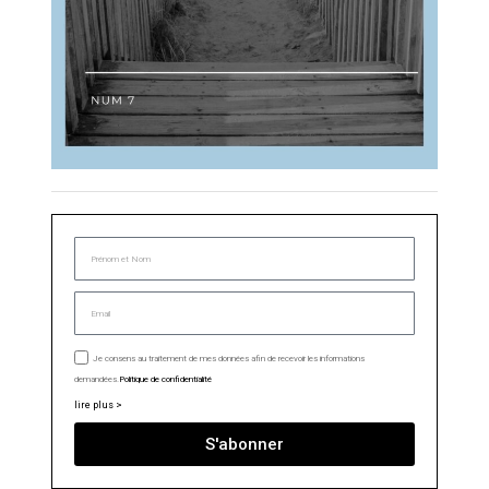
Je consens au traitement de mes données afin de recevoir les informations
demandées.
Politique de confidentialité
lire plus >
S'abonner