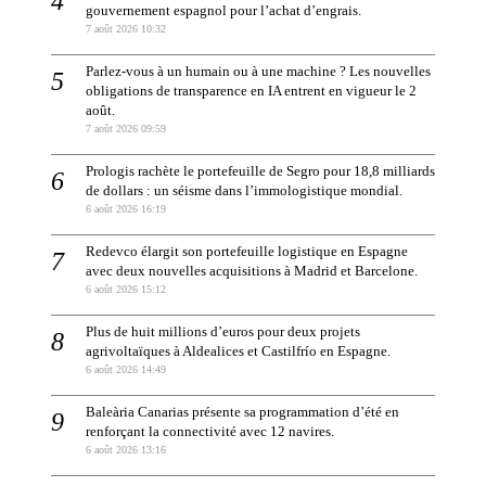
gouvernement espagnol pour l’achat d’engrais.
7 août 2026 10:32
Parlez-vous à un humain ou à une machine ? Les nouvelles
obligations de transparence en IA entrent en vigueur le 2
août.
7 août 2026 09:59
Prologis rachète le portefeuille de Segro pour 18,8 milliards
de dollars : un séisme dans l’immologistique mondial.
6 août 2026 16:19
Redevco élargit son portefeuille logistique en Espagne
avec deux nouvelles acquisitions à Madrid et Barcelone.
6 août 2026 15:12
Plus de huit millions d’euros pour deux projets
agrivoltaïques à Aldealices et Castilfrío en Espagne.
6 août 2026 14:49
Baleària Canarias présente sa programmation d’été en
renforçant la connectivité avec 12 navires.
6 août 2026 13:16