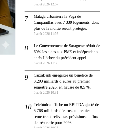
5 août 2026 12:57
Málaga urbanisera la Vega de
Campanillas avec 7 339 logements, dont
plus de la moitié seront protégés.
5 août 2026 11:57
Le Gouvernement de Saragosse réduit de
60% les aides aux PME et indépendants
après l’échec du précédent appel.
5 août 2026 11:38
CaixaBank enregistre un bénéfice de
3,203 milliards d’euros au premier
semestre 2026, en hausse de 8,5 %.
5 août 2026 10:31
Telefónica affiche un EBITDA ajusté de
5,768 milliards d’euros au premier
semestre et relève ses prévisions de flux
de trésorerie pour 2026.