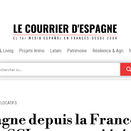
& Living
Projets Immo
Latam
Patrimoine
Résilience & Agri
 LOCATIFS
agne depuis la France