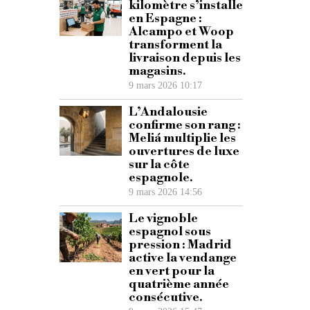
kilomètre s’installe
en Espagne :
Alcampo et Woop
transforment la
livraison depuis les
magasins.
9 mars 2026 10:17
L’Andalousie
confirme son rang :
Meliá multiplie les
ouvertures de luxe
sur la côte
espagnole.
9 mars 2026 14:56
Le vignoble
espagnol sous
pression : Madrid
active la vendange
en vert pour la
quatrième année
consécutive.