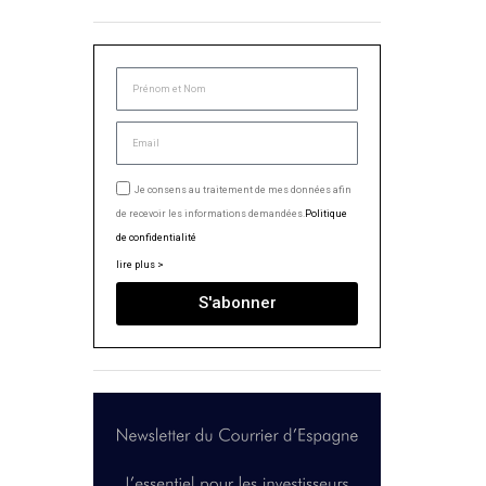
Je consens au traitement de mes données afin
de recevoir les informations demandées.
Politique
de confidentialité
lire plus >
S'abonner