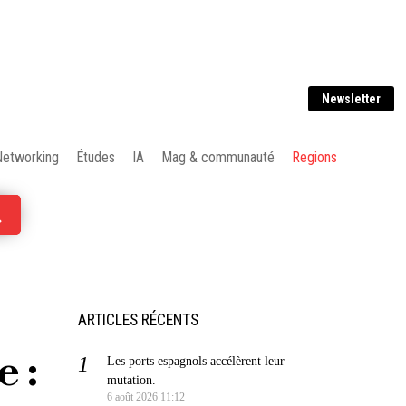
Newsletter
Networking
Études
IA
Mag & communauté
Regions
ARTICLES RÉCENTS
 :
Les ports espagnols accélèrent leur
mutation.
6 août 2026 11:12