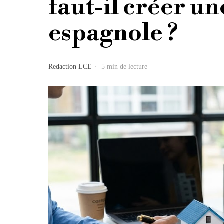
faut-il créer un
espagnole ?
Redaction LCE
5 min de lecture