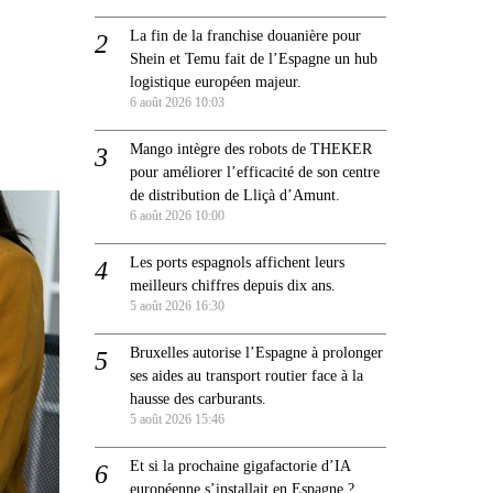
La fin de la franchise douanière pour
Shein et Temu fait de l’Espagne un hub
logistique européen majeur.
6 août 2026 10:03
Mango intègre des robots de THEKER
pour améliorer l’efficacité de son centre
de distribution de Lliçà d’Amunt.
6 août 2026 10:00
Les ports espagnols affichent leurs
meilleurs chiffres depuis dix ans.
5 août 2026 16:30
Bruxelles autorise l’Espagne à prolonger
ses aides au transport routier face à la
hausse des carburants.
5 août 2026 15:46
Et si la prochaine gigafactorie d’IA
européenne s’installait en Espagne ?