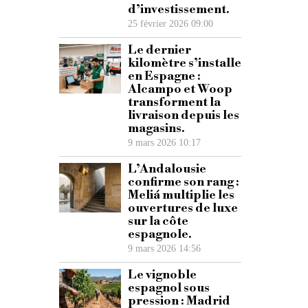
d’investissement.
25 février 2026 09:00
Le dernier
kilomètre s’installe
en Espagne :
Alcampo et Woop
transforment la
livraison depuis les
magasins.
9 mars 2026 10:17
L’Andalousie
confirme son rang :
Meliá multiplie les
ouvertures de luxe
sur la côte
espagnole.
9 mars 2026 14:56
Le vignoble
espagnol sous
pression : Madrid