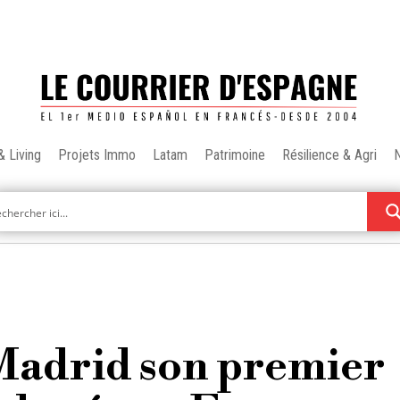
& Living
Projets Immo
Latam
Patrimoine
Résilience & Agri
 Madrid son premier