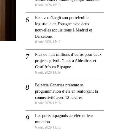
6 août 2026 16:19
Redevco élargit son portefeuille
logistique en Espagne avec deux
nouvelles acquisitions à Madrid et
Barcelone.
6 août 2026 15:12
Plus de huit millions d’euros pour deux
projets agrivoltaïques à Aldealices et
Castilfrío en Espagne.
6 août 2026 14:49
Baleària Canarias présente sa
programmation d’été en renforçant la
connectivité avec 12 navires.
6 août 2026 13:16
Les ports espagnols accélèrent leur
mutation.
6 août 2026 11:12