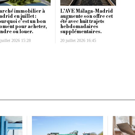
arché immobilier à
L’AVE Málaga-Madrid
drid en juillet :
augmente son offre cet
urquoi c’est un bon
été avec huit trajets
oment pour acheter,
hebdomadaires
ndre ou louer.
supplémentaires.
juillet 2026 15:28
20 juillet 2026 16:45