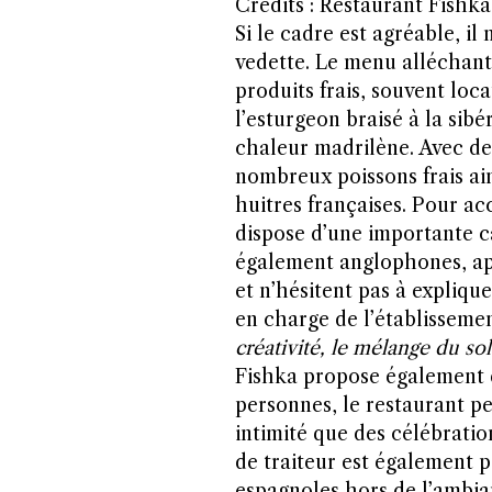
Crédits : Restaurant Fishka
Si le cadre est agréable, il 
vedette. Le menu alléchant
produits frais, souvent loca
l’esturgeon braisé à la sib
chaleur madrilène. Avec des
nombreux poissons frais ain
huitres françaises. Pour a
dispose d’une importante cav
également anglophones, app
et n’hésitent pas à expliqu
en charge de l’établisseme
créativité, le mélange du so
Fishka propose également d
personnes, le restaurant pe
intimité que des célébratio
de traiteur est également p
espagnoles hors de l’ambi