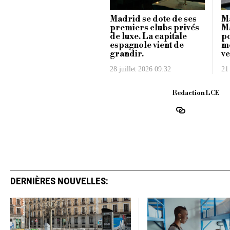
Madrid se dote de ses
M
premiers clubs privés
Ma
de luxe. La capitale
po
espagnole vient de
m
grandir.
ve
28 juillet 2026 09:32
21 
Redaction LCE
DERNIÈRES NOUVELLES: