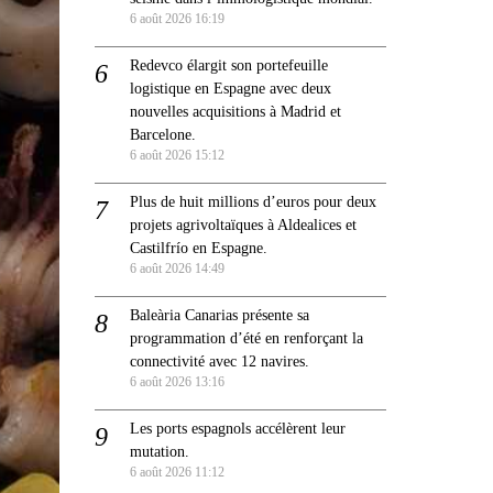
6 août 2026 16:19
Redevco élargit son portefeuille
logistique en Espagne avec deux
nouvelles acquisitions à Madrid et
Barcelone.
6 août 2026 15:12
Plus de huit millions d’euros pour deux
projets agrivoltaïques à Aldealices et
Castilfrío en Espagne.
6 août 2026 14:49
Baleària Canarias présente sa
programmation d’été en renforçant la
connectivité avec 12 navires.
6 août 2026 13:16
Les ports espagnols accélèrent leur
mutation.
6 août 2026 11:12