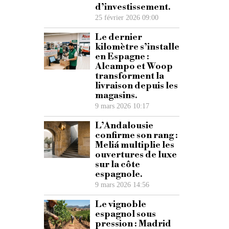
d’investissement.
25 février 2026 09:00
Le dernier
kilomètre s’installe
en Espagne :
Alcampo et Woop
transforment la
livraison depuis les
magasins.
9 mars 2026 10:17
L’Andalousie
confirme son rang :
Meliá multiplie les
ouvertures de luxe
sur la côte
espagnole.
9 mars 2026 14:56
Le vignoble
espagnol sous
pression : Madrid