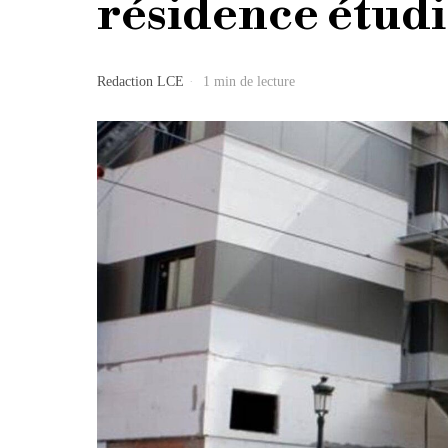
résidence étud
Redaction LCE
1 min de lecture