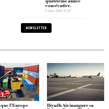
quatrième année
consécutive.
9 mars 2026 15:47
NEWSLETTER
 que l’Europe
Riyadh Air inaugure sa