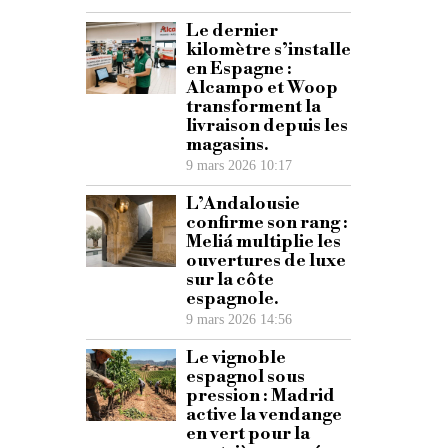
Le dernier
kilomètre s’installe
en Espagne :
Alcampo et Woop
transforment la
livraison depuis les
magasins.
9 mars 2026 10:17
L’Andalousie
confirme son rang :
Meliá multiplie les
ouvertures de luxe
sur la côte
espagnole.
9 mars 2026 14:56
Le vignoble
espagnol sous
pression : Madrid
active la vendange
en vert pour la