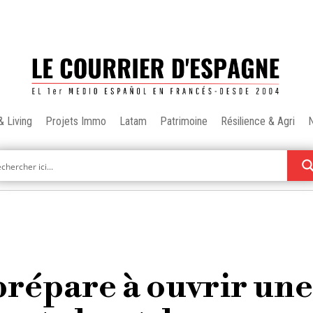
& Living
Projets Immo
Latam
Patrimoine
Résilience & Agri
prépare à ouvrir une