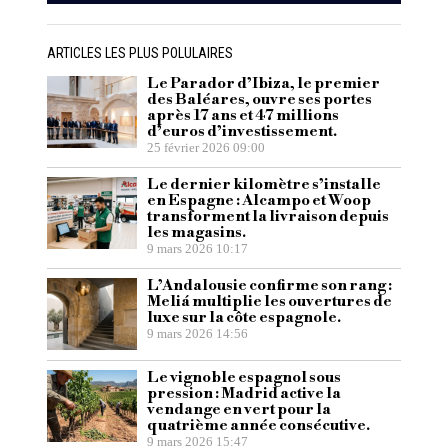
ARTICLES LES PLUS POLULAIRES
Le Parador d’Ibiza, le premier
des Baléares, ouvre ses portes
après 17 ans et 47 millions
d’euros d’investissement.
25 février 2026 09:00
Le dernier kilomètre s’installe
en Espagne : Alcampo et Woop
transforment la livraison depuis
les magasins.
9 mars 2026 10:17
L’Andalousie confirme son rang :
Meliá multiplie les ouvertures de
luxe sur la côte espagnole.
9 mars 2026 14:56
Le vignoble espagnol sous
pression : Madrid active la
vendange en vert pour la
quatrième année consécutive.
9 mars 2026 15:47