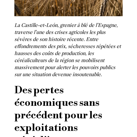
La Castille-et-León, grenier à blé de l’Espagne,
traverse l’une des crises agricoles les plus
sévères de son histoire récente. Entre
effondrements des prix, sécheresses répétées et
hausses des coûts de production, les
céréaliculteurs de la région se mobilisent
massivement pour alerter les pouvoirs publics
sur une situation devenue insoutenable.
Des pertes
économiques sans
précédent pour les
exploitations