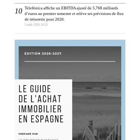
Telefónica affiche un EBITDA ajusté de 5,768 milliards
d’euros au premier semestre et relève ses prévisions de flux
de trésorerie pour 2026.
5 août 2026 10:25