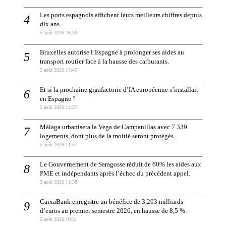
Les ports espagnols affichent leurs meilleurs chiffres depuis
dix ans.
5 août 2026 16:30
Bruxelles autorise l’Espagne à prolonger ses aides au
transport routier face à la hausse des carburants.
5 août 2026 15:46
Et si la prochaine gigafactorie d’IA européenne s’installait
en Espagne ?
5 août 2026 12:57
Málaga urbanisera la Vega de Campanillas avec 7 339
logements, dont plus de la moitié seront protégés.
5 août 2026 11:57
Le Gouvernement de Saragosse réduit de 60% les aides aux
PME et indépendants après l’échec du précédent appel.
5 août 2026 11:38
CaixaBank enregistre un bénéfice de 3,203 milliards
d’euros au premier semestre 2026, en hausse de 8,5 %.
5 août 2026 10:31