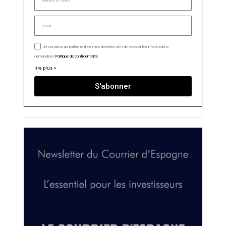
Je consens au traitement de mes données afin de recevoir les informations
demandées.
Politique de confidentialité
lire plus >
S'abonner