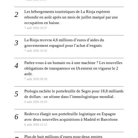
Les hébergements touristiques de La Rioja espèrent
rebondir en août après un mois de juillet marqué par une
occupation en baisse.
7 août 2026 10:37
La Rioja recevra 4,6 millions d’euros d’aides du
gouvernement espagnol pour l’achat d’engrais.
7 août 2026 10:32
Parlez-vous à un humain ou à une machine ? Les nouvelles
obligations de transparence en IA entrent en vigueur le 2
août.
7 août 2026 09:59
Prologis rachète le portefeuille de Segro pour 18,8 milliards
de dollars : un séisme dans l’immologistique mondial.
6 août 2026 16:19
Redevco élargit son portefeuille logistique en Espagne
avec deux nouvelles acquisitions à Madrid et Barcelone.
6 août 2026 15:12
Plus de huit millions d’euros pour deux projets