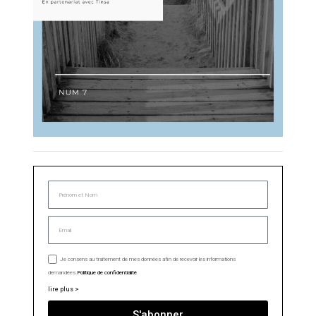
Je consens au traitement de mes données afin de recevoir les informations
demandées.
Politique de confidentialité
lire plus >
S'abonner