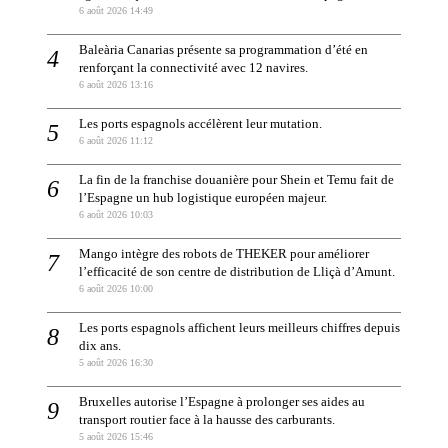
6 août 2026 14:49
Baleària Canarias présente sa programmation d’été en
renforçant la connectivité avec 12 navires.
6 août 2026 13:16
Les ports espagnols accélèrent leur mutation.
6 août 2026 11:12
La fin de la franchise douanière pour Shein et Temu fait de
l’Espagne un hub logistique européen majeur.
6 août 2026 10:03
Mango intègre des robots de THEKER pour améliorer
l’efficacité de son centre de distribution de Lliçà d’Amunt.
6 août 2026 10:00
Les ports espagnols affichent leurs meilleurs chiffres depuis
dix ans.
5 août 2026 16:30
Bruxelles autorise l’Espagne à prolonger ses aides au
transport routier face à la hausse des carburants.
5 août 2026 15:46