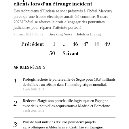
clients lors d’un étrange incident
Des techniciens d’Endesa se sont présentés à l’hôtel Mercury
parce qu’une fraude électrique aurait été commise. 9 mars
2023L’hôtel se réserve le droit d’engager des poursuites
judiciaires pour réparer l’atteinte portée à
9 mars, 2023 15:32
Breaking News
·
Hôtels & Living
Précédent
1
…
46
47
48
49
50
Suivant
ARTICLES RÉCENTS
Prologis rachète le portefeuille de Segro pour 18,8 milliards
de dollars : un séisme dans l’immologistique mondial.
6 août 2026 16:19
Redevco élargit son portefeuille logistique en Espagne
avec deux nouvelles acquisitions à Madrid et Barcelone.
6 août 2026 15:12
Plus de huit millions d’euros pour deux projets
agrivoltaïques à Aldealices et Castilfrío en Espagne.