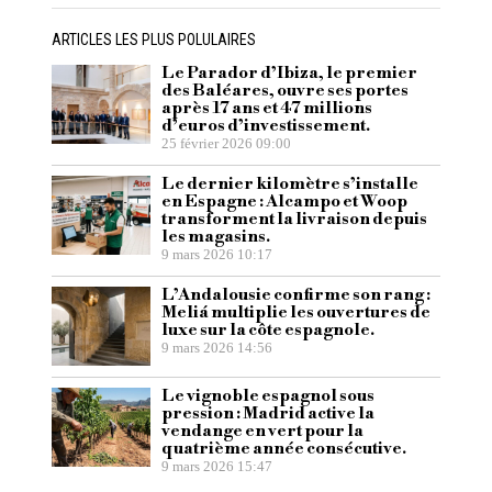
ARTICLES LES PLUS POLULAIRES
Le Parador d’Ibiza, le premier
des Baléares, ouvre ses portes
après 17 ans et 47 millions
d’euros d’investissement.
25 février 2026 09:00
Le dernier kilomètre s’installe
en Espagne : Alcampo et Woop
transforment la livraison depuis
les magasins.
9 mars 2026 10:17
L’Andalousie confirme son rang :
Meliá multiplie les ouvertures de
luxe sur la côte espagnole.
9 mars 2026 14:56
Le vignoble espagnol sous
pression : Madrid active la
vendange en vert pour la
quatrième année consécutive.
9 mars 2026 15:47