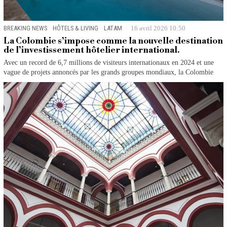
BREAKING NEWS
·
HÔTELS & LIVING
·
LATAM
16 avril 2026 10:50
La Colombie s’impose comme la nouvelle destination
de l’investissement hôtelier international.
Avec un record de 6,7 millions de visiteurs internationaux en 2024 et une
vague de projets annoncés par les grands groupes mondiaux, la Colombie