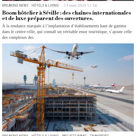
BREAKING NEWS
·
HÔTELS & LIVING
13 mars 2026 11:34
Boom hôtelier à Séville : des chaînes internationales
et de luxe préparent des ouvertures.
À la tendance marquée à l’implantation d’établissements haut de gamme
dans le centre-ville, qui connaît un véritable essor touristique, s’ajoute celle
des complexes des
BREAKING NEWS
·
HÔTELS & LIVING
·
PROJETS IMMO
·
TRANSPORT