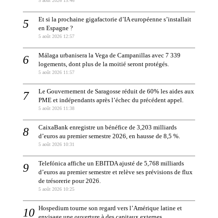
5 août 2026 15:46
Et si la prochaine gigafactorie d’IA européenne s’installait
en Espagne ?
5 août 2026 12:57
Málaga urbanisera la Vega de Campanillas avec 7 339
logements, dont plus de la moitié seront protégés.
5 août 2026 11:57
Le Gouvernement de Saragosse réduit de 60% les aides aux
PME et indépendants après l’échec du précédent appel.
5 août 2026 11:38
CaixaBank enregistre un bénéfice de 3,203 milliards
d’euros au premier semestre 2026, en hausse de 8,5 %.
5 août 2026 10:31
Telefónica affiche un EBITDA ajusté de 5,768 milliards
d’euros au premier semestre et relève ses prévisions de flux
de trésorerie pour 2026.
5 août 2026 10:25
Hospedium tourne son regard vers l’Amérique latine et
envisage une ouverture à des capitaux externes.