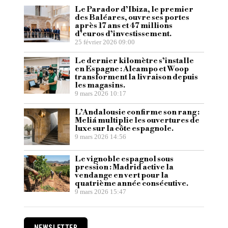
Le Parador d’Ibiza, le premier
des Baléares, ouvre ses portes
après 17 ans et 47 millions
d’euros d’investissement.
25 février 2026 09:00
Le dernier kilomètre s’installe
en Espagne : Alcampo et Woop
transforment la livraison depuis
les magasins.
9 mars 2026 10:17
L’Andalousie confirme son rang :
Meliá multiplie les ouvertures de
luxe sur la côte espagnole.
9 mars 2026 14:56
Le vignoble espagnol sous
pression : Madrid active la
vendange en vert pour la
quatrième année consécutive.
9 mars 2026 15:47
NEWSLETTER