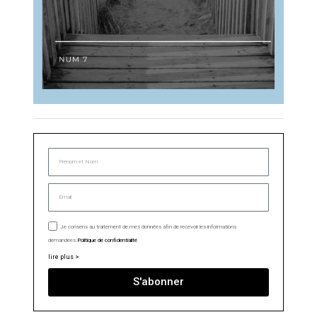
Je consens au traitement de mes données afin de recevoir les informations
demandées.
Politique de confidentialité
lire plus >
S'abonner