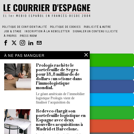
POLITIQUE DE CONFIDENTIALITÉ
POLITIQUE DE COOKIES
PUBLICITÉ & AUTRE
JOB & STAGE
INSCRIPTION À LA NEWSLETTER
SIGNALER UN CONTENU ILLICITE
À PROPOS
PRESS ROOM
À NE PAS MANQUER
Prologis rachète le
portefeuille de Segro
pour 18,8 milliards de
dollars : un séisme dans
l’immologistique
mondial.
Le géant américain de l’immobilier
logistique Prologis vient de
finaliser l’acquisition du
Redevco élargit son
portefeuille logistique en
Espagne avec deux
nouvelles acquisitions à
Madrid et Barcelone.