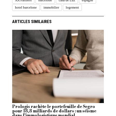
AX Partners
barcelone
casa de Luz
espagne
hotel barcelone
immobilier
logement
ARTICLES SIMILAIRES
Prologis rachète le portefeuille de Segro
pour 18,8 milliards de dollars : un séisme
dans l’immologistique mondial.