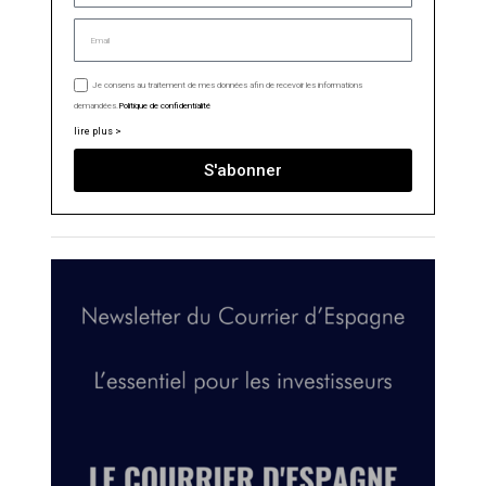
Je consens au traitement de mes données afin de recevoir les informations
demandées.
Politique de confidentialité
lire plus >
S'abonner