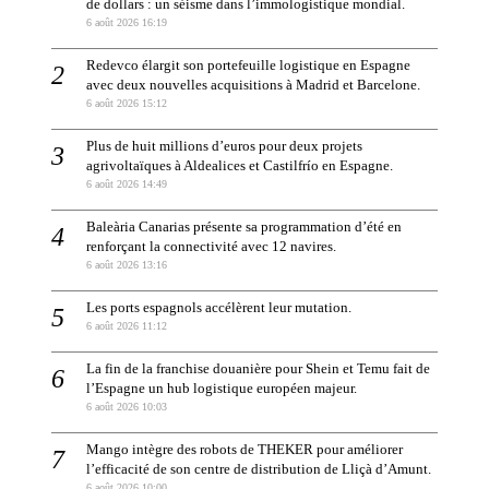
de dollars : un séisme dans l’immologistique mondial.
6 août 2026 16:19
Redevco élargit son portefeuille logistique en Espagne
avec deux nouvelles acquisitions à Madrid et Barcelone.
6 août 2026 15:12
Plus de huit millions d’euros pour deux projets
agrivoltaïques à Aldealices et Castilfrío en Espagne.
6 août 2026 14:49
Baleària Canarias présente sa programmation d’été en
renforçant la connectivité avec 12 navires.
6 août 2026 13:16
Les ports espagnols accélèrent leur mutation.
6 août 2026 11:12
La fin de la franchise douanière pour Shein et Temu fait de
l’Espagne un hub logistique européen majeur.
6 août 2026 10:03
Mango intègre des robots de THEKER pour améliorer
l’efficacité de son centre de distribution de Lliçà d’Amunt.
6 août 2026 10:00