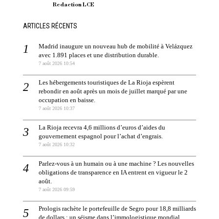
Redaction LCE
ARTICLES RÉCENTS
Madrid inaugure un nouveau hub de mobilité à Velázquez
avec 1.891 places et une distribution durable.
7 août 2026 10:54
Les hébergements touristiques de La Rioja espèrent
rebondir en août après un mois de juillet marqué par une
occupation en baisse.
7 août 2026 10:37
La Rioja recevra 4,6 millions d’euros d’aides du
gouvernement espagnol pour l’achat d’engrais.
7 août 2026 10:32
Parlez-vous à un humain ou à une machine ? Les nouvelles
obligations de transparence en IA entrent en vigueur le 2
août.
7 août 2026 09:59
Prologis rachète le portefeuille de Segro pour 18,8 milliards
de dollars : un séisme dans l’immologistique mondial.