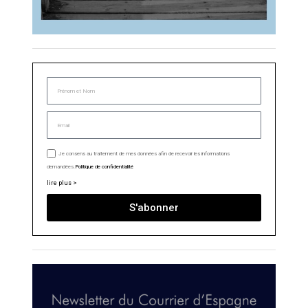
Je consens au traitement de mes données afin de recevoir les informations
demandées.
Politique de confidentialité
lire plus >
S'abonner