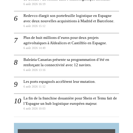
6 août 2026 16:19
Redevco élargit son portefeuille logistique en Espagne
avec deux nouvelles acquisitions à Madrid et Barcelone.
6 août 2026 15:12
Plus de huit millions d’euros pour deux projets
agrivoltaïques à Aldealices et Castilfrío en Espagne.
6 août 2026 14:49
Baleària Canarias présente sa programmation d’été en
renforçant la connectivité avec 12 navires.
6 août 2026 13:16
Les ports espagnols accélèrent leur mutation.
6 août 2026 11:12
La fin de la franchise douanière pour Shein et Temu fait de
l’Espagne un hub logistique européen majeur.
6 août 2026 10:03