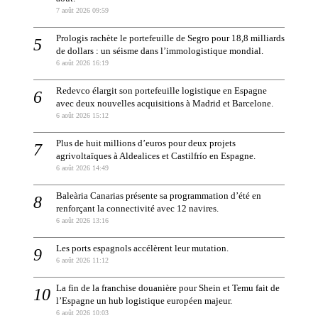
7 août 2026 09:59
Prologis rachète le portefeuille de Segro pour 18,8 milliards
de dollars : un séisme dans l’immologistique mondial.
6 août 2026 16:19
Redevco élargit son portefeuille logistique en Espagne
avec deux nouvelles acquisitions à Madrid et Barcelone.
6 août 2026 15:12
Plus de huit millions d’euros pour deux projets
agrivoltaïques à Aldealices et Castilfrío en Espagne.
6 août 2026 14:49
Baleària Canarias présente sa programmation d’été en
renforçant la connectivité avec 12 navires.
6 août 2026 13:16
Les ports espagnols accélèrent leur mutation.
6 août 2026 11:12
La fin de la franchise douanière pour Shein et Temu fait de
l’Espagne un hub logistique européen majeur.
6 août 2026 10:03