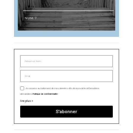
Je consens au traitement de mes données afin de recevoir les informations
demandées.
Politique de confidentialité
lire plus >
S'abonner