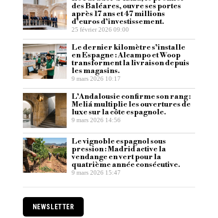
des Baléares, ouvre ses portes
après 17 ans et 47 millions
d’euros d’investissement.
25 février 2026 09:00
Le dernier kilomètre s’installe
en Espagne : Alcampo et Woop
transforment la livraison depuis
les magasins.
9 mars 2026 10:17
L’Andalousie confirme son rang :
Meliá multiplie les ouvertures de
luxe sur la côte espagnole.
9 mars 2026 14:56
Le vignoble espagnol sous
pression : Madrid active la
vendange en vert pour la
quatrième année consécutive.
9 mars 2026 15:47
NEWSLETTER