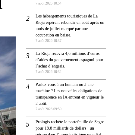
l
7 août 2026 10:54
Les hébergements touristiques de La
Rioja espèrent rebondir en août après un
mois de juillet marqué par une
occupation en baisse.
7 août 2026 10:37
La Rioja recevra 4,6 millions d’euros
d’aides du gouvernement espagnol pour
l’achat d’engrais.
7 août 2026 10:32
Parlez-vous à un humain ou à une
machine ? Les nouvelles obligations de
transparence en IA entrent en vigueur le
2 août.
7 août 2026 09:59
Prologis rachète le portefeuille de Segro
pour 18,8 milliards de dollars : un
séisme dans l’immologistique mondial.