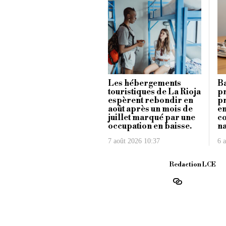
Les hébergements
Ba
touristiques de La Rioja
pr
espèrent rebondir en
p
août après un mois de
en
juillet marqué par une
co
occupation en baisse.
na
7 août 2026 10:37
6 
Redaction LCE