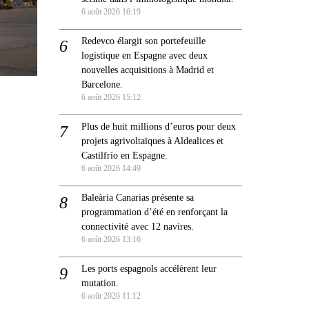
6 août 2026 16:19
Redevco élargit son portefeuille
logistique en Espagne avec deux
nouvelles acquisitions à Madrid et
Barcelone.
6 août 2026 15:12
Plus de huit millions d’euros pour deux
projets agrivoltaïques à Aldealices et
Castilfrío en Espagne.
6 août 2026 14:49
Baleària Canarias présente sa
programmation d’été en renforçant la
connectivité avec 12 navires.
6 août 2026 13:16
Les ports espagnols accélèrent leur
mutation.
6 août 2026 11:12