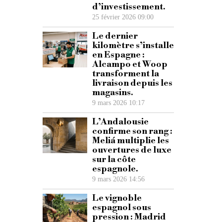
d’investissement.
25 février 2026 09:00
Le dernier
kilomètre s’installe
en Espagne :
Alcampo et Woop
transforment la
livraison depuis les
magasins.
9 mars 2026 10:17
L’Andalousie
confirme son rang :
Meliá multiplie les
ouvertures de luxe
sur la côte
espagnole.
9 mars 2026 14:56
Le vignoble
espagnol sous
pression : Madrid