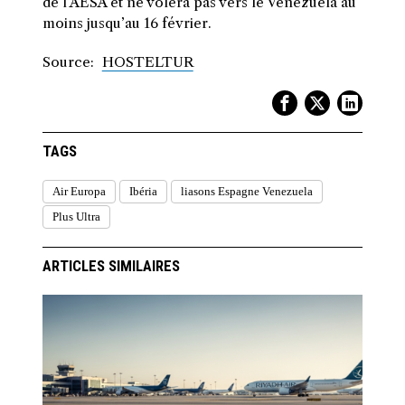
de l’AESA et ne volera pas vers le Venezuela au
moins jusqu’au 16 février.
Source:
HOSTELTUR
TAGS
Air Europa
Ibéria
liasons Espagne Venezuela
Plus Ultra
ARTICLES SIMILAIRES