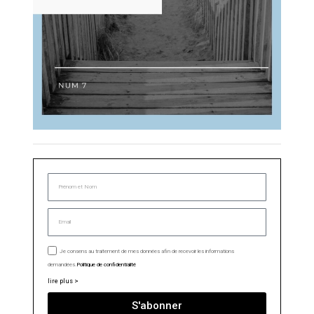
Je consens au traitement de mes données afin de recevoir les informations
demandées.
Politique de confidentialité
lire plus >
S'abonner