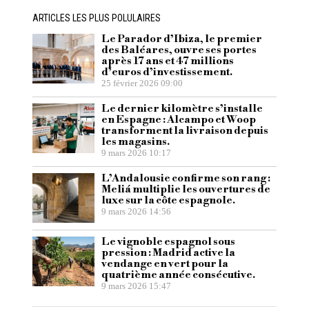
ARTICLES LES PLUS POLULAIRES
Le Parador d’Ibiza, le premier
des Baléares, ouvre ses portes
après 17 ans et 47 millions
d’euros d’investissement.
25 février 2026 09:00
Le dernier kilomètre s’installe
en Espagne : Alcampo et Woop
transforment la livraison depuis
les magasins.
9 mars 2026 10:17
L’Andalousie confirme son rang :
Meliá multiplie les ouvertures de
luxe sur la côte espagnole.
9 mars 2026 14:56
Le vignoble espagnol sous
pression : Madrid active la
vendange en vert pour la
quatrième année consécutive.
9 mars 2026 15:47