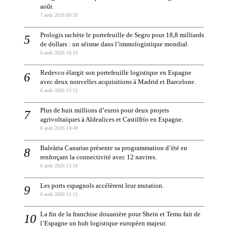
août.
7 août 2026 09:59
Prologis rachète le portefeuille de Segro pour 18,8 milliards
de dollars : un séisme dans l’immologistique mondial.
6 août 2026 16:19
Redevco élargit son portefeuille logistique en Espagne
avec deux nouvelles acquisitions à Madrid et Barcelone.
6 août 2026 15:12
Plus de huit millions d’euros pour deux projets
agrivoltaïques à Aldealices et Castilfrío en Espagne.
6 août 2026 14:49
Baleària Canarias présente sa programmation d’été en
renforçant la connectivité avec 12 navires.
6 août 2026 13:16
Les ports espagnols accélèrent leur mutation.
6 août 2026 11:12
La fin de la franchise douanière pour Shein et Temu fait de
l’Espagne un hub logistique européen majeur.