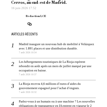
Cerros, au sud-est de Madrid.
16 juin 2026 17:52
Redaction LCE
ARTICLES RÉCENTS
Madrid inaugure un nouveau hub de mobilité à Velázquez
avec 1.891 places et une distribution durable.
7 août 2026 10:54
Les hébergements touristiques de La Rioja espèrent
rebondir en août après un mois de juillet marqué par une
occupation en baisse.
7 août 2026 10:37
La Rioja recevra 4,6 millions d’euros d’aides du
gouvernement espagnol pour l’achat d’engrais.
7 août 2026 10:32
Parlez-vous à un humain ou à une machine ? Les nouvelles
obligations de transparence en IA entrent en vigueur le 2