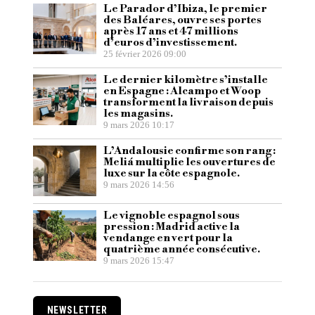
Le Parador d’Ibiza, le premier
des Baléares, ouvre ses portes
après 17 ans et 47 millions
d’euros d’investissement.
25 février 2026 09:00
Le dernier kilomètre s’installe
en Espagne : Alcampo et Woop
transforment la livraison depuis
les magasins.
9 mars 2026 10:17
L’Andalousie confirme son rang :
Meliá multiplie les ouvertures de
luxe sur la côte espagnole.
9 mars 2026 14:56
Le vignoble espagnol sous
pression : Madrid active la
vendange en vert pour la
quatrième année consécutive.
9 mars 2026 15:47
NEWSLETTER