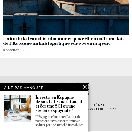
La fin de la franchise douanière pour Shein et Temu fait
de l’Espagne un hub logistique européen majeur.
Redaction LCE
À NE PAS MANQUER
Investir en Espagne
depuis la France : faut-il
créer une SCI ou une
POLITIQUE DE CONFIDENTIALITÉ
POLITIQUE DE COOKIES
PUBLICITÉ & AUTRE
société espagnole ?
JOB & STAGE
INSCRIPTION À LA NEWSLETTER
SIGNALER UN CONTENU ILLICITE
À PROPOS
PRESS ROOM
L’Espagne c0ontinue d’attirer de
nombreux investisseurs français
séduits par son marché immobilier