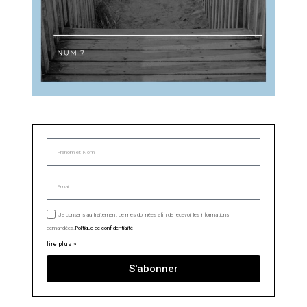
Je consens au traitement de mes données afin de recevoir les informations
demandées.
Politique de confidentialité
lire plus >
S'abonner