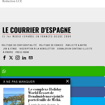
Redaction LCE
POLITIQUE DE CONFIDENTIALITÉ
POLITIQUE DE COOKIES
PUBLICITÉ & AUTRE
JOB & STAGE
INSCRIPTION À LA NEWSLETTER
SIGNALER UN CONTENU ILLICITE
À PROPOS
PRESS ROOM
À NE PAS MANQUER
Le complexe Holiday
World Resort de
Benalmádena rejoint le
portefeuille de Meliá.
À partir du mois de mars, le