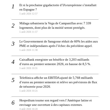
Et si la prochaine gigafactorie d’IA européenne s’installait
en Espagne ?
5 août 2026 12:57
Málaga urbanisera la Vega de Campanillas avec 7 339
logements, dont plus de la moitié seront protégés.
5 août 2026 11:57
Le Gouvernement de Saragosse réduit de 60% les aides aux
PME et indépendants après l’échec du précédent appel.
5 août 2026 11:38
CaixaBank enregistre un bénéfice de 3,203 milliards
d’euros au premier semestre 2026, en hausse de 8,5 %.
5 août 2026 10:31
Telefónica affiche un EBITDA ajusté de 5,768 milliards
d’euros au premier semestre et relève ses prévisions de flux
de trésorerie pour 2026.
5 août 2026 10:25
Hospedium tourne son regard vers l’Amérique latine et
envisage une ouverture à des capitaux externes.
4 août 2026 16:20