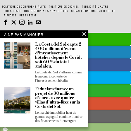
POLITIQUE DE CONFIDENTIALITÉ
POLITIQUE DE COOKIES
PUBLICITÉ & AUTRE
JOB & STAGE
INSCRIPTION À LA NEWSLETTER
SIGNALER UN CONTENU ILLICITE
À PROPOS
PRESS ROOM
À NE PAS MANQUER
La Costa del Sol capte 2
400 millions d’euros
d’investissement
hôtelier depuis le Covid,
soit 60 % du total
andalou.
La Costa del Sol s’affirme comme
le moteur incontesté de
l’investissement hôtelier
Fiduciam finance un
projet de 30 millions
d’euros avec quatre
villas d’ultra-luxe sur la
Costa del Sol.
Le marché immobilier haut de
gamme espagnol continue d’attirer
des financements d’envergure