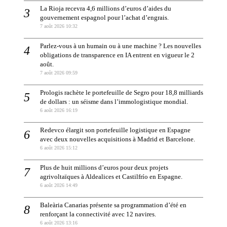
La Rioja recevra 4,6 millions d’euros d’aides du
gouvernement espagnol pour l’achat d’engrais.
7 août 2026 10:32
Parlez-vous à un humain ou à une machine ? Les nouvelles
obligations de transparence en IA entrent en vigueur le 2
août.
7 août 2026 09:59
Prologis rachète le portefeuille de Segro pour 18,8 milliards
de dollars : un séisme dans l’immologistique mondial.
6 août 2026 16:19
Redevco élargit son portefeuille logistique en Espagne
avec deux nouvelles acquisitions à Madrid et Barcelone.
6 août 2026 15:12
Plus de huit millions d’euros pour deux projets
agrivoltaïques à Aldealices et Castilfrío en Espagne.
6 août 2026 14:49
Baleària Canarias présente sa programmation d’été en
renforçant la connectivité avec 12 navires.
6 août 2026 13:16