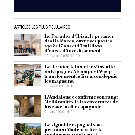
ARTICLES LES PLUS POLULAIRES
Le Parador d’Ibiza, le premier
des Baléares, ouvre ses portes
après 17 ans et 47 millions
d’euros d’investissement.
25 février 2026 09:00
Le dernier kilomètre s’installe
en Espagne : Alcampo et Woop
transforment la livraison depuis
les magasins.
9 mars 2026 10:17
L’Andalousie confirme son rang :
Meliá multiplie les ouvertures de
luxe sur la côte espagnole.
9 mars 2026 14:56
Le vignoble espagnol sous
pression : Madrid active la
vendange en vert pour la