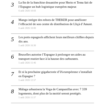
La fin de la franchise douanière pour Shein et Temu fait de
l’Espagne un hub logistique européen majeur.
6 août 2026 10:03
Mango intègre des robots de THEKER pour améliorer
l’efficacité de son centre de distribution de Lliçà d’Amunt.
6 août 2026 10:00
Les ports espagnols affichent leurs meilleurs chiffres depuis
dix ans.
5 août 2026 16:30
Bruxelles autorise l’Espagne à prolonger ses aides au
transport routier face à la hausse des carburants.
5 août 2026 15:46
Et si la prochaine gigafactorie d’IA européenne s’installait
en Espagne ?
5 août 2026 12:57
Málaga urbanisera la Vega de Campanillas avec 7 339
logements, dont plus de la moitié seront protégés.
5 août 2026 11:57