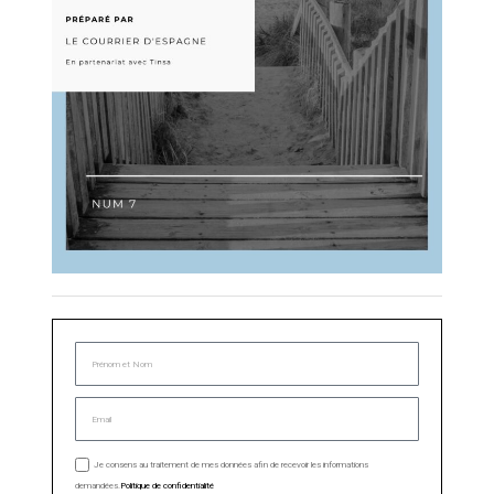
Je consens au traitement de mes données afin de recevoir les informations
demandées.
Politique de confidentialité