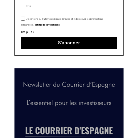
Je consens au traitement de mes données afin de recevoir les informations
demandées.
Politique de confidentialité
lire plus >
S'abonner