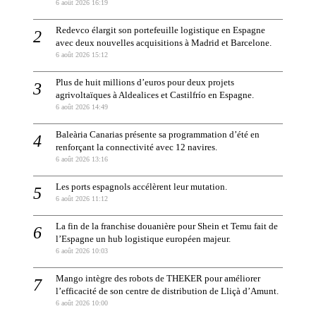
6 août 2026 16:19
Redevco élargit son portefeuille logistique en Espagne
avec deux nouvelles acquisitions à Madrid et Barcelone.
6 août 2026 15:12
Plus de huit millions d’euros pour deux projets
agrivoltaïques à Aldealices et Castilfrío en Espagne.
6 août 2026 14:49
Baleària Canarias présente sa programmation d’été en
renforçant la connectivité avec 12 navires.
6 août 2026 13:16
Les ports espagnols accélèrent leur mutation.
6 août 2026 11:12
La fin de la franchise douanière pour Shein et Temu fait de
l’Espagne un hub logistique européen majeur.
6 août 2026 10:03
Mango intègre des robots de THEKER pour améliorer
l’efficacité de son centre de distribution de Lliçà d’Amunt.
6 août 2026 10:00