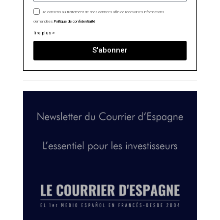
Je consens au traitement de mes données afin de recevoir les informations
demandées.
Politique de confidentialité
lire plus >
S'abonner