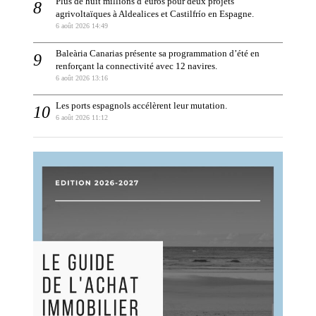
Plus de huit millions d’euros pour deux projets
agrivoltaïques à Aldealices et Castilfrío en Espagne.
6 août 2026 14:49
Baleària Canarias présente sa programmation d’été en
renforçant la connectivité avec 12 navires.
6 août 2026 13:16
Les ports espagnols accélèrent leur mutation.
6 août 2026 11:12