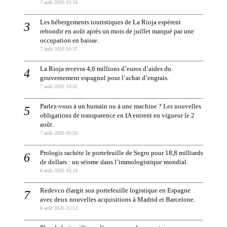
7 août 2026 10:54
Les hébergements touristiques de La Rioja espèrent
rebondir en août après un mois de juillet marqué par une
occupation en baisse.
7 août 2026 10:37
La Rioja recevra 4,6 millions d’euros d’aides du
gouvernement espagnol pour l’achat d’engrais.
7 août 2026 10:32
Parlez-vous à un humain ou à une machine ? Les nouvelles
obligations de transparence en IA entrent en vigueur le 2
août.
7 août 2026 09:59
Prologis rachète le portefeuille de Segro pour 18,8 milliards
de dollars : un séisme dans l’immologistique mondial.
6 août 2026 16:19
Redevco élargit son portefeuille logistique en Espagne
avec deux nouvelles acquisitions à Madrid et Barcelone.
6 août 2026 15:12