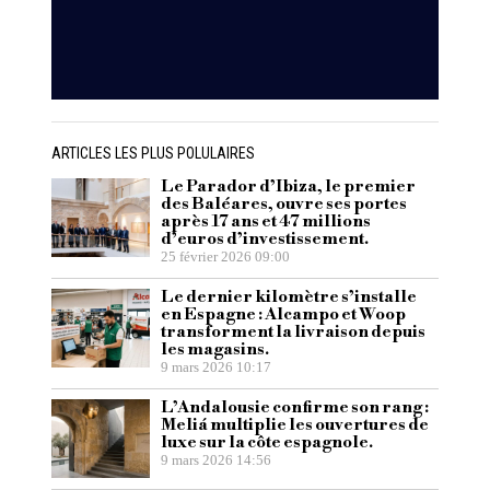
ARTICLES LES PLUS POLULAIRES
Le Parador d’Ibiza, le premier
des Baléares, ouvre ses portes
après 17 ans et 47 millions
d’euros d’investissement.
25 février 2026 09:00
Le dernier kilomètre s’installe
en Espagne : Alcampo et Woop
transforment la livraison depuis
les magasins.
9 mars 2026 10:17
L’Andalousie confirme son rang :
Meliá multiplie les ouvertures de
luxe sur la côte espagnole.
9 mars 2026 14:56