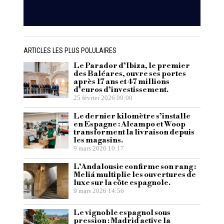
ARTICLES LES PLUS POLULAIRES
Le Parador d’Ibiza, le premier
des Baléares, ouvre ses portes
après 17 ans et 47 millions
d’euros d’investissement.
25 février 2026 09:00
Le dernier kilomètre s’installe
en Espagne : Alcampo et Woop
transforment la livraison depuis
les magasins.
9 mars 2026 10:17
L’Andalousie confirme son rang :
Meliá multiplie les ouvertures de
luxe sur la côte espagnole.
9 mars 2026 14:56
Le vignoble espagnol sous
pression : Madrid active la