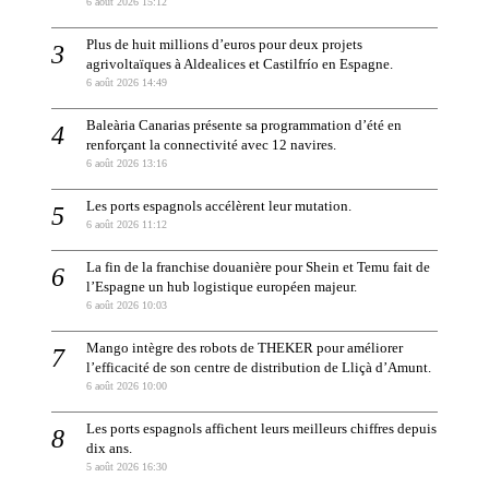
6 août 2026 15:12
Plus de huit millions d’euros pour deux projets
agrivoltaïques à Aldealices et Castilfrío en Espagne.
6 août 2026 14:49
Baleària Canarias présente sa programmation d’été en
renforçant la connectivité avec 12 navires.
6 août 2026 13:16
Les ports espagnols accélèrent leur mutation.
6 août 2026 11:12
La fin de la franchise douanière pour Shein et Temu fait de
l’Espagne un hub logistique européen majeur.
6 août 2026 10:03
Mango intègre des robots de THEKER pour améliorer
l’efficacité de son centre de distribution de Lliçà d’Amunt.
6 août 2026 10:00
Les ports espagnols affichent leurs meilleurs chiffres depuis
dix ans.
5 août 2026 16:30