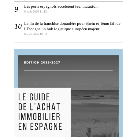
Les ports espagnols accélèrent leur mutation.
6 août 2026 11:12
La fin de la franchise douanière pour Shein et Temu fait de
l’Espagne un hub logistique européen majeur.
6 août 2026 10:03