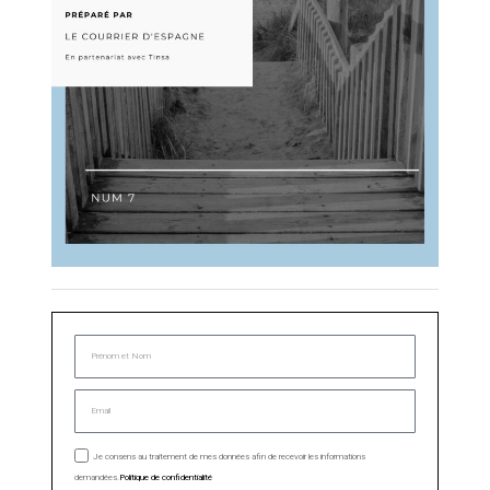
Je consens au traitement de mes données afin de recevoir les informations
demandées.
Politique de confidentialité