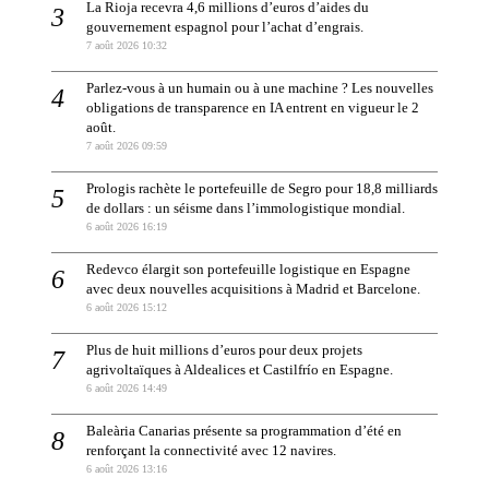
La Rioja recevra 4,6 millions d’euros d’aides du
gouvernement espagnol pour l’achat d’engrais.
7 août 2026 10:32
Parlez-vous à un humain ou à une machine ? Les nouvelles
obligations de transparence en IA entrent en vigueur le 2
août.
7 août 2026 09:59
Prologis rachète le portefeuille de Segro pour 18,8 milliards
de dollars : un séisme dans l’immologistique mondial.
6 août 2026 16:19
Redevco élargit son portefeuille logistique en Espagne
avec deux nouvelles acquisitions à Madrid et Barcelone.
6 août 2026 15:12
Plus de huit millions d’euros pour deux projets
agrivoltaïques à Aldealices et Castilfrío en Espagne.
6 août 2026 14:49
Baleària Canarias présente sa programmation d’été en
renforçant la connectivité avec 12 navires.
6 août 2026 13:16