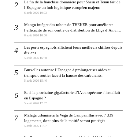
La fin de la franchise douanière pour Shein et Temu fait de
l’Espagne un hub logistique européen majeur.
6 août 2026 10:03
Mango intègre des robots de THEKER pour améliorer
l’efficacité de son centre de distribution de Lliçà d’Amunt.
6 août 2026 10:00
Les ports espagnols affichent leurs meilleurs chiffres depuis
dix ans.
5 août 2026 16:30
Bruxelles autorise l’Espagne à prolonger ses aides au
transport routier face à la hausse des carburants.
5 août 2026 15:46
Et si la prochaine gigafactorie d’IA européenne s’installait
en Espagne ?
5 août 2026 12:57
Málaga urbanisera la Vega de Campanillas avec 7 339
logements, dont plus de la moitié seront protégés.
5 août 2026 11:57