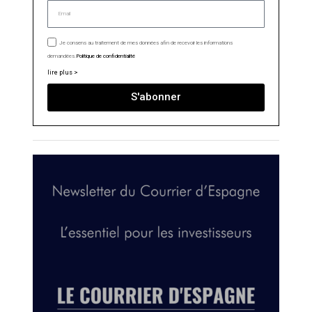
Je consens au traitement de mes données afin de recevoir les informations
demandées.
Politique de confidentialité
lire plus >
S'abonner