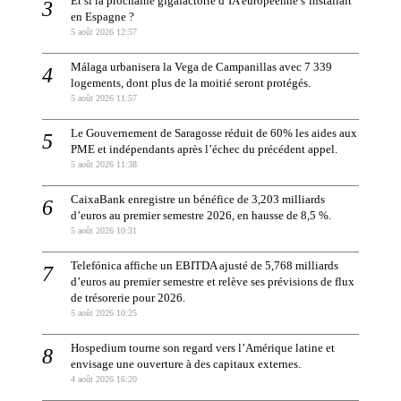
Et si la prochaine gigafactorie d’IA européenne s’installait
en Espagne ?
5 août 2026 12:57
Málaga urbanisera la Vega de Campanillas avec 7 339
logements, dont plus de la moitié seront protégés.
5 août 2026 11:57
Le Gouvernement de Saragosse réduit de 60% les aides aux
PME et indépendants après l’échec du précédent appel.
5 août 2026 11:38
CaixaBank enregistre un bénéfice de 3,203 milliards
d’euros au premier semestre 2026, en hausse de 8,5 %.
5 août 2026 10:31
Telefónica affiche un EBITDA ajusté de 5,768 milliards
d’euros au premier semestre et relève ses prévisions de flux
de trésorerie pour 2026.
5 août 2026 10:25
Hospedium tourne son regard vers l’Amérique latine et
envisage une ouverture à des capitaux externes.
4 août 2026 16:20