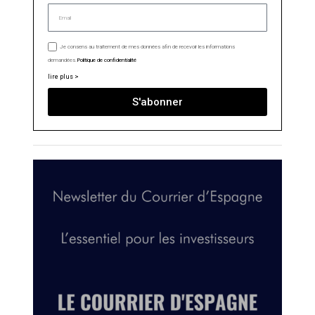
Je consens au traitement de mes données afin de recevoir les informations
demandées.
Politique de confidentialité
lire plus >
S'abonner