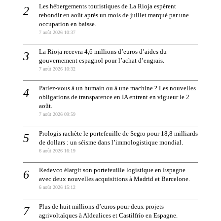
Les hébergements touristiques de La Rioja espèrent
rebondir en août après un mois de juillet marqué par une
occupation en baisse.
7 août 2026 10:37
La Rioja recevra 4,6 millions d’euros d’aides du
gouvernement espagnol pour l’achat d’engrais.
7 août 2026 10:32
Parlez-vous à un humain ou à une machine ? Les nouvelles
obligations de transparence en IA entrent en vigueur le 2
août.
7 août 2026 09:59
Prologis rachète le portefeuille de Segro pour 18,8 milliards
de dollars : un séisme dans l’immologistique mondial.
6 août 2026 16:19
Redevco élargit son portefeuille logistique en Espagne
avec deux nouvelles acquisitions à Madrid et Barcelone.
6 août 2026 15:12
Plus de huit millions d’euros pour deux projets
agrivoltaïques à Aldealices et Castilfrío en Espagne.