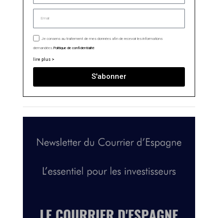
Je consens au traitement de mes données afin de recevoir les informations
demandées.
Politique de confidentialité
lire plus >
S'abonner