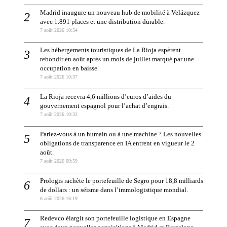
Madrid inaugure un nouveau hub de mobilité à Velázquez
avec 1.891 places et une distribution durable.
7 août 2026 10:54
Les hébergements touristiques de La Rioja espèrent
rebondir en août après un mois de juillet marqué par une
occupation en baisse.
7 août 2026 10:37
La Rioja recevra 4,6 millions d’euros d’aides du
gouvernement espagnol pour l’achat d’engrais.
7 août 2026 10:32
Parlez-vous à un humain ou à une machine ? Les nouvelles
obligations de transparence en IA entrent en vigueur le 2
août.
7 août 2026 09:59
Prologis rachète le portefeuille de Segro pour 18,8 milliards
de dollars : un séisme dans l’immologistique mondial.
6 août 2026 16:19
Redevco élargit son portefeuille logistique en Espagne